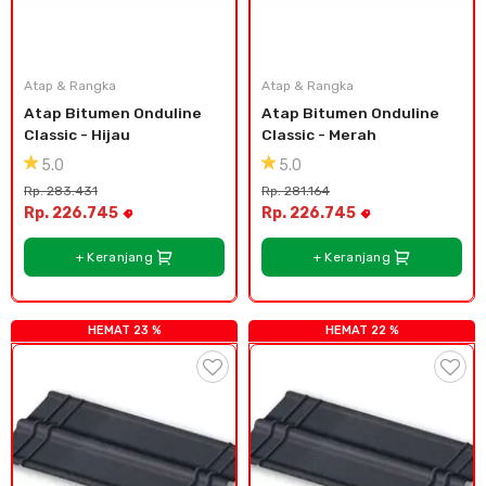
Atap & Rangka
Atap & Rangka
Atap Bitumen Onduline 
Atap Bitumen Onduline 
Classic - Hijau
Classic - Merah
5.0
5.0
Rp. 283.431
Rp. 281.164
Rp. 226.745
Rp. 226.745
+ Keranjang
+ Keranjang
HEMAT 23 %
HEMAT 22 %