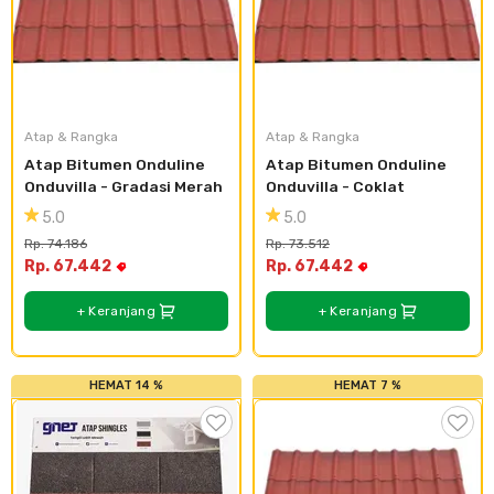
Atap & Rangka
Atap & Rangka
Atap Bitumen Onduline 
Atap Bitumen Onduline 
Onduvilla - Gradasi Merah
Onduvilla - Coklat
5.0
5.0
Rp. 74.186
Rp. 73.512
Rp. 67.442
Rp. 67.442
+ Keranjang
+ Keranjang
HEMAT 14 %
HEMAT 7 %