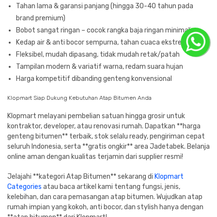
Tahan lama & garansi panjang (hingga 30-40 tahun pada
brand premium)
Bobot sangat ringan – cocok rangka baja ringan minimalis
Kedap air & anti bocor sempurna, tahan cuaca ekstrem
Fleksibel, mudah dipasang, tidak mudah retak/patah
Tampilan modern & variatif warna, redam suara hujan
Harga kompetitif dibanding genteng konvensional
Klopmart Siap Dukung Kebutuhan Atap Bitumen Anda
Klopmart melayani pembelian satuan hingga grosir untuk
kontraktor, developer, atau renovasi rumah. Dapatkan **harga
genteng bitumen** terbaik, stok selalu ready, pengiriman cepat
seluruh Indonesia, serta **gratis ongkir** area Jadetabek. Belanja
online aman dengan kualitas terjamin dari supplier resmi!
Jelajahi **kategori Atap Bitumen** sekarang di
Klopmart
Categories
atau baca artikel kami tentang fungsi, jenis,
kelebihan, dan cara pemasangan atap bitumen. Wujudkan atap
rumah impian yang kokoh, anti bocor, dan stylish hanya dengan