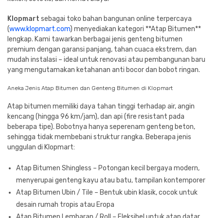
Klopmart
sebagai toko bahan bangunan online terpercaya
(
www.klopmart.com
) menyediakan kategori **Atap Bitumen**
lengkap. Kami tawarkan berbagai jenis genteng bitumen
premium dengan garansi panjang, tahan cuaca ekstrem, dan
mudah instalasi – ideal untuk renovasi atau pembangunan baru
yang mengutamakan ketahanan anti bocor dan bobot ringan.
Aneka Jenis Atap Bitumen dan Genteng Bitumen di Klopmart
Atap bitumen memiliki daya tahan tinggi terhadap air, angin
kencang (hingga 96 km/jam), dan api (fire resistant pada
beberapa tipe). Bobotnya hanya seperenam genteng beton,
sehingga tidak membebani struktur rangka. Beberapa jenis
unggulan di Klopmart:
Atap Bitumen Shingless – Potongan kecil bergaya modern,
menyerupai genteng kayu atau batu, tampilan kontemporer
Atap Bitumen Ubin / Tile – Bentuk ubin klasik, cocok untuk
desain rumah tropis atau Eropa
Atap Bitumen Lembaran / Roll – Fleksibel untuk atap datar