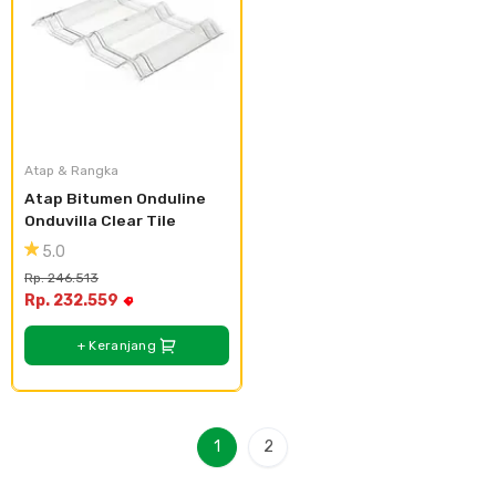
Atap & Rangka
Atap Bitumen Onduline 
Onduvilla Clear Tile
5.0
Rp. 246.513
Rp. 232.559
+ Keranjang
1
2