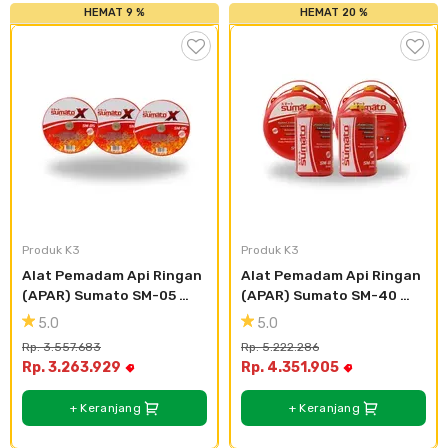
HEMAT 9 %
HEMAT 20 %
Produk K3
Produk K3
Alat Pemadam Api Ringan 
Alat Pemadam Api Ringan 
(APAR) Sumato SM-05 
(APAR) Sumato SM-40 
(3pcs)
(2pcs) SM-10 (2pcs)
5.0
5.0
Rp. 3.557.683
Rp. 5.222.286
Rp. 3.263.929
Rp. 4.351.905
+ Keranjang
+ Keranjang