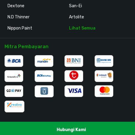
Dextone
San-Ei
N.D Thinner
Artolite
Nippon Paint
Lihat Semua
Mitra Pembayaran
Hubungi Kami