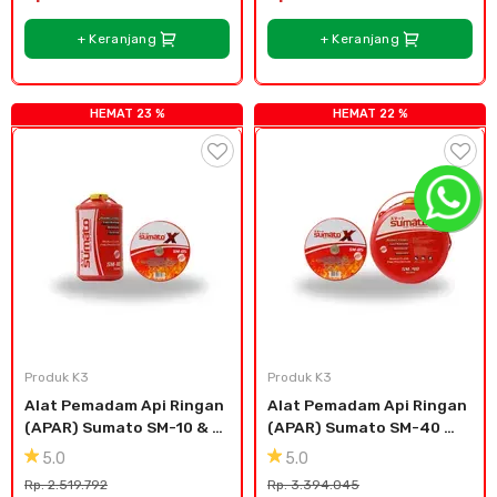
+ Keranjang
+ Keranjang
HEMAT 23 %
HEMAT 22 %
Produk K3
Produk K3
Alat Pemadam Api Ringan 
Alat Pemadam Api Ringan 
(APAR) Sumato SM-10 & 
(APAR) Sumato SM-40 
SM-05
(1pcs) SM-05 (1pcs)
5.0
5.0
Rp. 2.519.792
Rp. 3.394.045