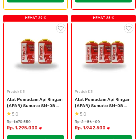
HEMAT 29 %
HEMAT 28 %
Produk K3
Produk K3
Alat Pemadam Api Ringan 
Alat Pemadam Api Ringan 
(APAR) Sumato SM-08 
(APAR) Sumato SM-08 
(2pcs)
(3pcs)
5.0
5.0
Rp. 1.670.550
Rp. 2.486.400
Rp. 1.295.000
Rp. 1.942.500