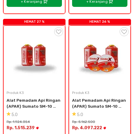
+ Keranjang
+ Keranjang
HEMAT 27 %
HEMAT 26 %
Produk K3
Produk K3
Alat Pemadam Api Ringan 
Alat Pemadam Api Ringan 
(APAR) Sumato SM-10 
(APAR) Sumato SM-10 
(2pcs)
(2pcs) SM-05 (pcs)
5.0
5.0
Rp. 1.924.354
Rp. 5.162.500
Rp. 1.515.239
Rp. 4.097.222