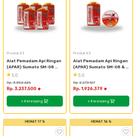
Produk K3
Produk K3
Alat Pemadam Api Ringan 
Alat Pemadam Api Ringan 
(APAR) Sumato SM-08 
(APAR) Sumato SM-08 & 
(5pcs)
SM-05
5.0
5.0
Rp. 3.852.625
Rp. 2.273.127
Rp. 3.237.500
Rp. 1.926.379
+ Keranjang
+ Keranjang
HEMAT 17 %
HEMAT 16 %