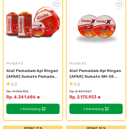
Produk K3
Produk K3
Alat Pemadam Api Ringan 
Alat Pemadam Api Ringan 
(APAR) Sumato Pemadam 
(APAR) Sumato SM-05 
Api Program
(2pcs)
5.0
5.0
Rp. 4.906.105
Rp. 2.437.067
Rp. 4.341.686
Rp. 2.175.953
+ Keranjang
+ Keranjang
HEMAT 11 %
HEMAT 10 %