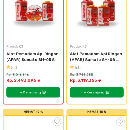
Cat dan Kimia
Saniter
Produk K3
Produk K3
Alat Pemadam Api Ringan 
Alat Pemadam Api Ringan 
(APAR) Sumato SM-05 SM-
(APAR) Sumato SM-08 
08 SM-10
(2pcs) SM-10 (2pcs)
5.0
5.0
Rp. 3.016.646
Rp. 3.743.238
Rp. 2.493.096
Rp. 3.119.365
+ Keranjang
+ Keranjang
HEMAT 19 %
HEMAT 18 %