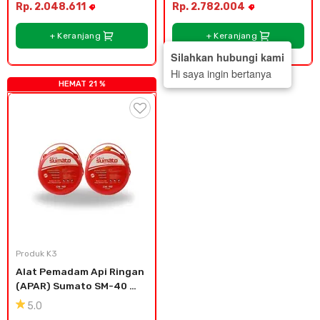
Rp. 2.048.611
Rp. 2.782.004
+ Keranjang
+ Keranjang
Silahkan hubungi kami
Hi saya ingin bertanya
HEMAT 21 %
Produk K3
Alat Pemadam Api Ringan 
(APAR) Sumato SM-40 
(2pcs)
5.0