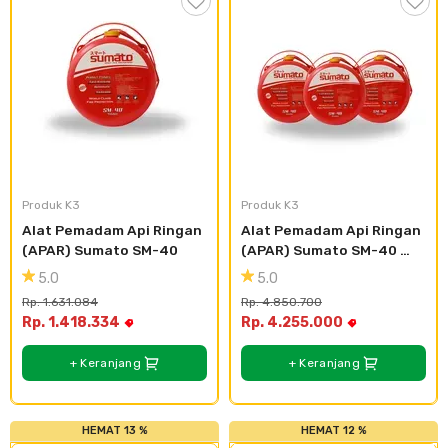
Produk K3
Produk K3
Alat Pemadam Api Ringan 
Alat Pemadam Api Ringan 
(APAR) Sumato SM-40
(APAR) Sumato SM-40 
(3pcs)
5.0
5.0
Rp. 1.631.084
Rp. 4.850.700
Rp. 1.418.334
Rp. 4.255.000
+ Keranjang
+ Keranjang
HEMAT 13 %
HEMAT 12 %