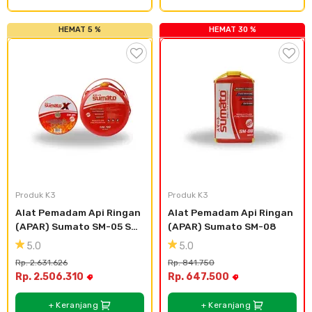
HEMAT 5 %
HEMAT 30 %
Produk K3
Produk K3
Alat Pemadam Api Ringan 
Alat Pemadam Api Ringan 
(APAR) Sumato SM-05 SM-
(APAR) Sumato SM-08
40
5.0
5.0
Rp. 2.631.626
Rp. 841.750
Rp. 2.506.310
Rp. 647.500
+ Keranjang
+ Keranjang