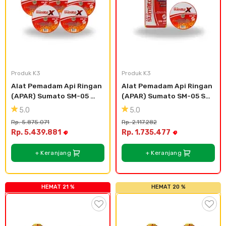
Plafon & Partisi
Material Alam
Sistem Elektrikal
Sanitari & Aksesorisnya
Besi Profil & Plat
Pompa dan Pipa
Aksesoris Dapur
Produk Pracetak
Lampu & Listrik
Produk K3
Produk K3
Alat Pemadam Api Ringan 
Alat Pemadam Api Ringan 
Peralatan & Perkakas
Besi Profil & Baja
(APAR) Sumato SM-05 
(APAR) Sumato SM-05 SM-
(5pcs)
08
5.0
5.0
Aksesoris Perabot
Semen & Sejenisnya
Rp. 5.875.071
Rp. 2.117.282
Rp. 5.439.881
Rp. 1.735.477
Scaffolding
+ Keranjang
+ Keranjang
Konstruksi
HEMAT 21 %
HEMAT 20 %
Atap & Lantai