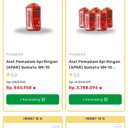
Produk K3
Produk K3
Alat Pemadam Api Ringan 
Alat Pemadam Api Ringan 
(APAR) Sumato SM-10
(APAR) Sumato SM-10 
(5pcs)
5.0
5.0
Rp. 983.921
Rp. 4.394.191
Rp. 840.958
Rp. 3.788.096
+ Keranjang
+ Keranjang
HEMAT 15 %
HEMAT 14 %