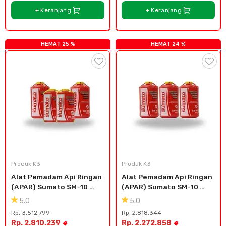
+ Keranjang
+ Keranjang
HEMAT 25 %
HEMAT 24 %
Produk K3
Produk K3
Alat Pemadam Api Ringan 
Alat Pemadam Api Ringan 
(APAR) Sumato SM-10 
(APAR) Sumato SM-10 
(2pcs) SM-08 (2pcs)
(3pcs)
5.0
5.0
Rp. 3.512.799
Rp. 2.818.344
Rp. 2.810.239
Rp. 2.272.858