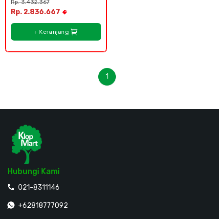
Rp. 3.432.367
Rp. 2.836.667
+ Keranjang
1
Hubungi Kami
021-8311146
+62818777092