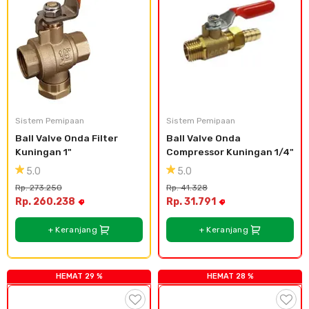
Sistem Pemipaan
Sistem Pemipaan
Ball Valve Onda Filter 
Ball Valve Onda 
Kuningan 1"
Compressor Kuningan 1/4"
5.0
5.0
Rp. 273.250
Rp. 41.328
Rp. 260.238
Rp. 31.791
+ Keranjang
+ Keranjang
HEMAT 29 %
HEMAT 28 %