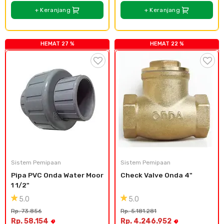
+ Keranjang
+ Keranjang
HEMAT 27 %
HEMAT 22 %
Sistem Pemipaan
Sistem Pemipaan
Pipa PVC Onda Water Moor 
Check Valve Onda 4"
1 1/2"
5.0
5.0
Rp. 73.856
Rp. 5.181.281
Rp. 58.154
Rp. 4.246.952