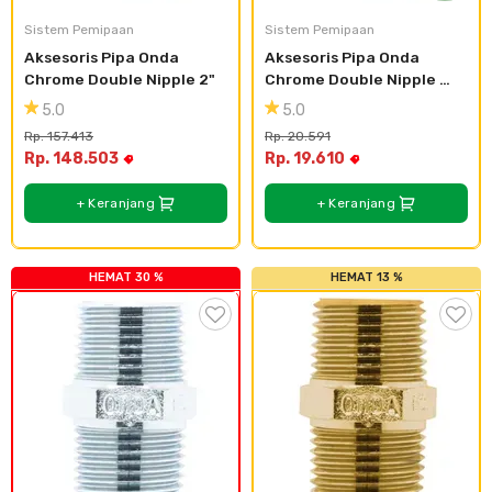
Sistem Pemipaan
Sistem Pemipaan
Aksesoris Pipa Onda 
Aksesoris Pipa Onda 
Chrome Double Nipple 2"
Chrome Double Nipple 
1/4"
5.0
5.0
Rp. 157.413
Rp. 20.591
Rp. 148.503
Rp. 19.610
+ Keranjang
+ Keranjang
HEMAT 30 %
HEMAT 13 %