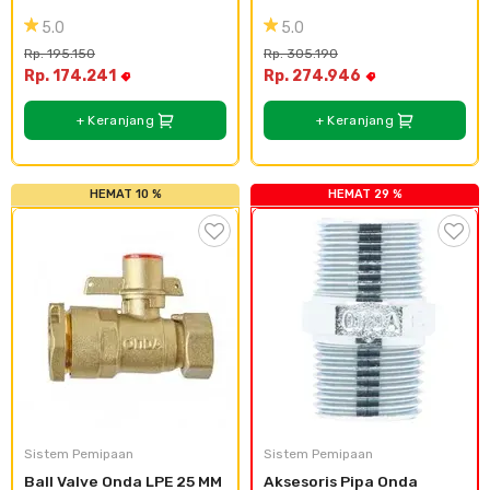
5.0
5.0
Rp. 195.150
Rp. 305.190
Rp. 174.241
Rp. 274.946
+ Keranjang
+ Keranjang
HEMAT 10 %
HEMAT 29 %
Sistem Pemipaan
Sistem Pemipaan
Ball Valve Onda LPE 25 MM 
Aksesoris Pipa Onda 