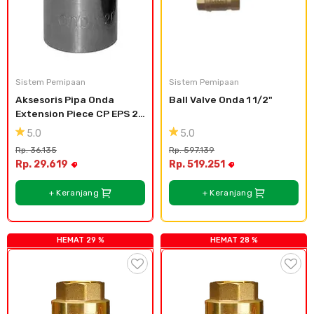
Sistem Pemipaan
Sistem Pemipaan
Aksesoris Pipa Onda 
Ball Valve Onda 1 1/2"
Extension Piece CP EPS 20 
x 1/2"
5.0
5.0
Rp. 36.135
Rp. 597.139
Rp. 29.619
Rp. 519.251
+ Keranjang
+ Keranjang
HEMAT 29 %
HEMAT 28 %