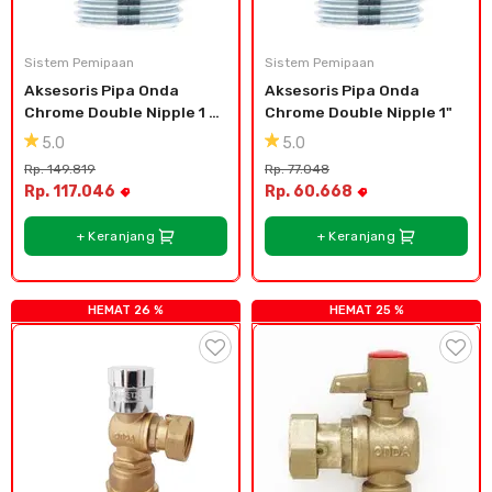
Sistem Pemipaan
Sistem Pemipaan
Aksesoris Pipa Onda 
Aksesoris Pipa Onda 
Chrome Double Nipple 1 
Chrome Double Nipple 1"
1/2"
5.0
5.0
Rp. 149.819
Rp. 77.048
Rp. 117.046
Rp. 60.668
+ Keranjang
+ Keranjang
HEMAT 26 %
HEMAT 25 %