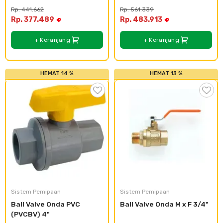
Rp. 441.662
Rp. 561.339
Rp. 377.489
Rp. 483.913
+ Keranjang
+ Keranjang
HEMAT 14 %
HEMAT 13 %
Sistem Pemipaan
Sistem Pemipaan
Ball Valve Onda PVC 
Ball Valve Onda M x F 3/4"
(PVCBV) 4"