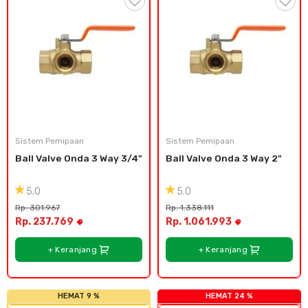
Sistem Pemipaan
Sistem Pemipaan
Ball Valve Onda 3 Way 3/4"
Ball Valve Onda 3 Way 2"
5.0
5.0
Rp. 301.967
Rp. 1.338.111
Rp. 237.769
Rp. 1.061.993
+ Keranjang
+ Keranjang
HEMAT 9 %
HEMAT 24 %