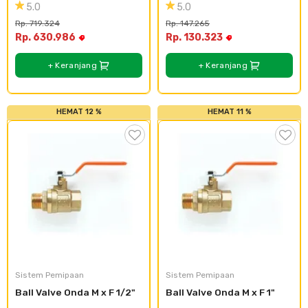
5.0
5.0
Rp. 719.324
Rp. 147.265
Rp. 630.986
Rp. 130.323
+ Keranjang
+ Keranjang
HEMAT 12 %
HEMAT 11 %
Sistem Pemipaan
Sistem Pemipaan
Ball Valve Onda M x F 1/2"
Ball Valve Onda M x F 1"