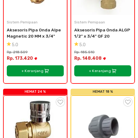
Sistem Pemipaan
Sistem Pemipaan
Aksesoris Pipa Onda Alpe 
Aksesoris Pipa Onda ALGP 
Magnetic 20 MM x 3/4"
1/2" x 3/4" QF 20
5.0
5.0
Rp. 218.509
Rp. 185.510
Rp. 173.420
Rp. 148.408
+ Keranjang
+ Keranjang
HEMAT 24 %
HEMAT 18 %