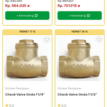
Rp. 445.469
Rp. 887.257
Rp. 384.025
Rp. 751.913
+ Keranjang
+ Keranjang
HEMAT 17 %
HEMAT 16 %
Sistem Pemipaan
Sistem Pemipaan
Check Valve Onda 1 1/4"
Check Valve Onda 1 1/2"
5.0
5.0