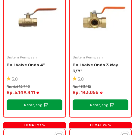
Sistem Pemipaan
Sistem Pemipaan
Ball Valve Onda 4"
Ball Valve Onda 3 Way 
3/8"
5.0
5.0
Rp. 6.642.740
Rp. 183.112
Rp. 5.149.411
Rp. 143.056
+ Keranjang
+ Keranjang
HEMAT 27 %
HEMAT 26 %