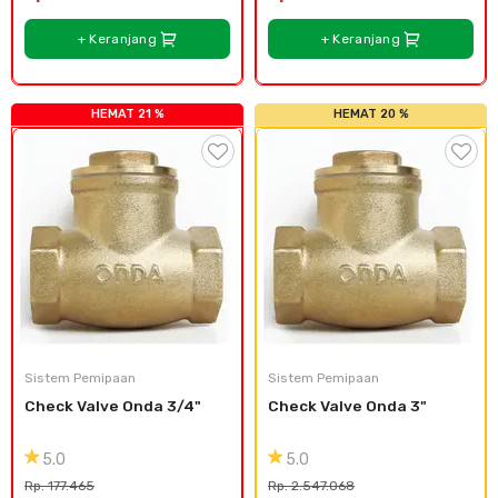
+ Keranjang
+ Keranjang
HEMAT 21 %
HEMAT 20 %
Sistem Pemipaan
Sistem Pemipaan
Check Valve Onda 3/4"
Check Valve Onda 3"
5.0
5.0
Rp. 177.465
Rp. 2.547.068