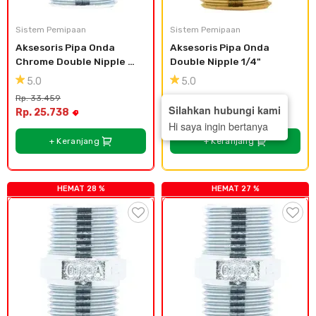
Sistem Pemipaan
Sistem Pemipaan
Aksesoris Pipa Onda 
Aksesoris Pipa Onda 
Chrome Double Nipple 
Double Nipple 1/4"
1/2"
5.0
5.0
Rp. 33.459
Rp. 20.774
Silahkan hubungi kami
Rp. 25.738
Rp. 18.384
Hi saya ingin bertanya
+ Keranjang
+ Keranjang
HEMAT 28 %
HEMAT 27 %