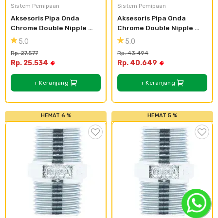
Sistem Pemipaan
Sistem Pemipaan
Aksesoris Pipa Onda 
Aksesoris Pipa Onda 
Chrome Double Nipple 
Chrome Double Nipple 
3/8"
3/4"
5.0
5.0
Rp. 27.577
Rp. 43.494
Rp. 25.534
Rp. 40.649
+ Keranjang
+ Keranjang
HEMAT 6 %
HEMAT 5 %