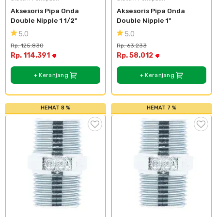
Aksesoris Pipa Onda 
Aksesoris Pipa Onda 
Double Nipple 1 1/2"
Double Nipple 1"
5.0
5.0
Rp. 125.830
Rp. 63.233
Rp. 114.391
Rp. 58.012
+ Keranjang
+ Keranjang
HEMAT 8 %
HEMAT 7 %