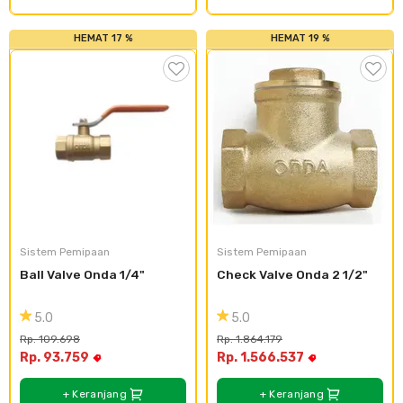
HEMAT 17 %
HEMAT 19 %
Sistem Pemipaan
Sistem Pemipaan
Ball Valve Onda 1/4"
Check Valve Onda 2 1/2"
5.0
5.0
Rp. 109.698
Rp. 1.864.179
Rp. 93.759
Rp. 1.566.537
+ Keranjang
+ Keranjang