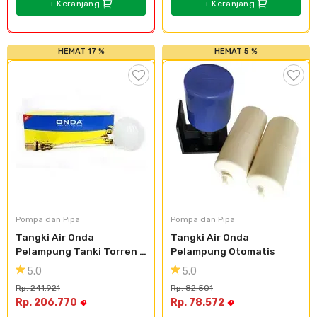
+ Keranjang
+ Keranjang
HEMAT 17 %
HEMAT 5 %
Pompa dan Pipa
Pompa dan Pipa
Tangki Air Onda 
Tangki Air Onda 
Pelampung Tanki Torren 
Pelampung Otomatis
1/2 inch
5.0
5.0
Rp. 241.921
Rp. 82.501
Rp. 206.770
Rp. 78.572