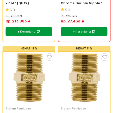
x 3/4" (QF 19)
Chrome Double Nipple 1 
1/4"
5.0
5.0
Rp. 235.271
Rp. 125.692
Rp. 213.883
Rp. 97.436
+ Keranjang
+ Keranjang
HEMAT 12 %
HEMAT 11 %
Sistem Pemipaan
Sistem Pemipaan