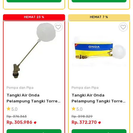
HEMAT 23 %
HEMAT 7 %
Pompa dan Pipa
Pompa dan Pipa
Tangki Air Onda 
Tangki Air Onda 
Pelampung Tangki Torren 
Pelampung Tangki Torren 
3/4 inch
1 inch
5.0
5.0
Rp. 376.363
Rp. 398.329
Rp. 305.986
Rp. 372.270