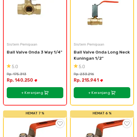
Plafon & Partisi
Material Alam
Sistem Elektrikal
Sanitari & Aksesorisnya
Besi Profil & Plat
Pompa dan Pipa
Aksesoris Dapur
Produk Pracetak
Lampu & Listrik
Sistem Pemipaan
Sistem Pemipaan
Ball Valve Onda 3 Way 1/4"
Ball Valve Onda Long Neck 
Peralatan & Perkakas
Besi Profil & Baja
Kuningan 1/2"
5.0
5.0
Aksesoris Perabot
Semen & Sejenisnya
Rp. 175.313
Rp. 233.216
Rp. 140.250
Rp. 215.941
Scaffolding
+ Keranjang
+ Keranjang
Konstruksi
HEMAT 7 %
HEMAT 6 %
Atap & Lantai