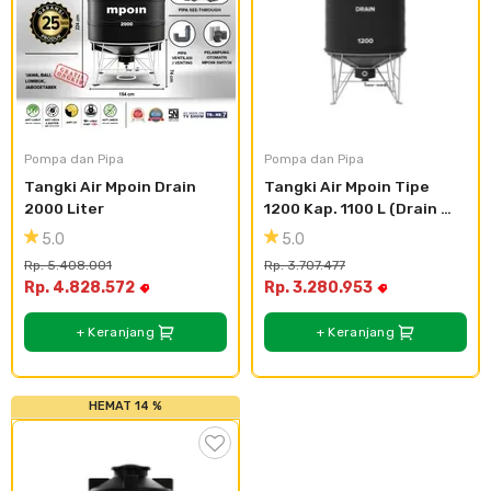
Plafon & Partisi
Material Alam
Sistem Elektrikal
Sanitari & Aksesorisnya
Besi Profil & Plat
Pompa dan Pipa
Aksesoris Dapur
Produk Pracetak
Lampu & Listrik
Pompa dan Pipa
Pompa dan Pipa
Tangki Air Mpoin Drain 
Tangki Air Mpoin Tipe 
Peralatan & Perkakas
Besi Profil & Baja
2000 Liter
1200 Kap. 1100 L (Drain 
Series)
5.0
5.0
Aksesoris Perabot
Semen & Sejenisnya
Rp. 5.408.001
Rp. 3.707.477
Rp. 4.828.572
Rp. 3.280.953
Scaffolding
+ Keranjang
+ Keranjang
Konstruksi
HEMAT 14 %
Atap & Lantai