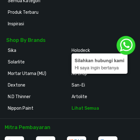
Semua Kategori
Produk Terbaru
Inspirasi
Shop By Brands
Sika
Holodeck
Silahkan hubungi kami
Solarlite
Kansai Paint
Hi saya ingin bertanya
Mortar Utama (MU)
No Drop
Dextone
San-Ei
N.D Thinner
Artolite
Nippon Paint
Lihat Semua
Mitra Pembayaran