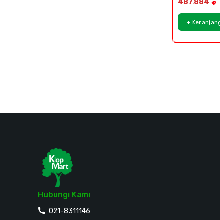
487.884
+ Keranjan
Hubungi Kami
021-8311146