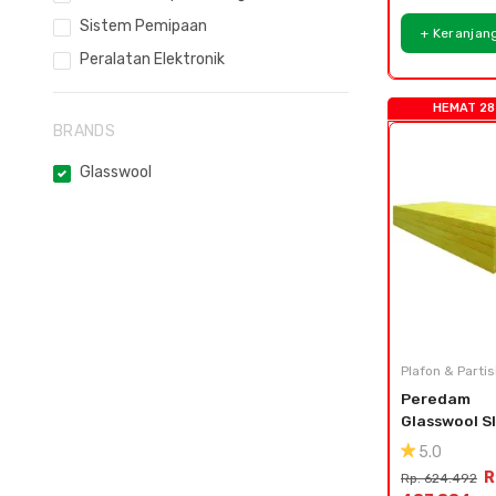
Sistem Pemipaan
+ Keranjan
Peralatan Elektronik
HEMAT 28
BRANDS
Glasswool
Plafon & Partis
Peredam 
Glasswool Sl
Density 48 
5.0
kg/m³ - Teba
R
Rp. 624.492
50mm