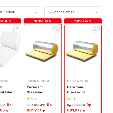
AT 25 %
HEMAT 26 %
HEMAT 27 %
Partisi
Plafon & Partisi
Plafon & Partisi
m 
Peredam 
Peredam 
ol Fiber 
Glasswool 
Glasswool 
 Import
Blanket with Foil 
Blanket with Foil 
5.0
5.0
Density 16 kg/m³ 
Density 16 kg/m³ 
Rp.
Rp.
Rp.
.006
Rp. 1.010.491
Rp. 1.018.511
- 50 Mm X 1.2 X 15 
- 25 Mm X 1.2 X 
605
801.977
801.977
Meter
30 Meter