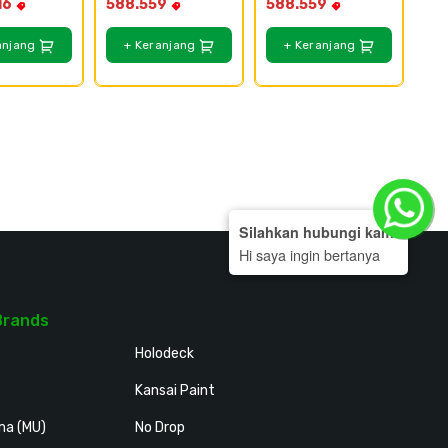
16
588.559
588.559
Tebal 50mm
Tebal 25mm
anjang
+ Keranjang
+ Keranjang
Silahkan hubungi kami
Hi saya ingin bertanya
Brands
Holodeck
Kansai Paint
ma (MU)
No Drop