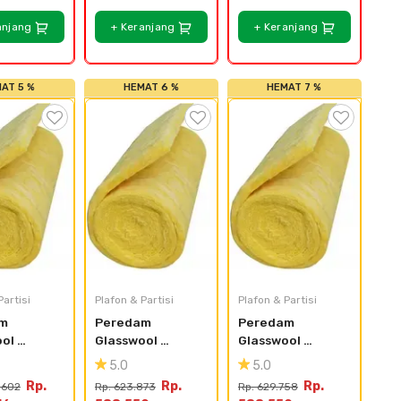
anjang
+ Keranjang
+ Keranjang
AT 5 %
HEMAT 6 %
HEMAT 7 %
Partisi
Plafon & Partisi
Plafon & Partisi
m 
Peredam 
Peredam 
ol 
Glasswool 
Glasswool 
 Density 
Blanket Density 
Blanket Density 
5.0
5.0
³ - 25 Mm 
16 kg/m³ - 
16 kg/m³ - 
Rp.
Rp.
Rp.
.602
Rp. 623.873
Rp. 629.758
 30 Meter
Panjang 15m 
Panjang 30m 