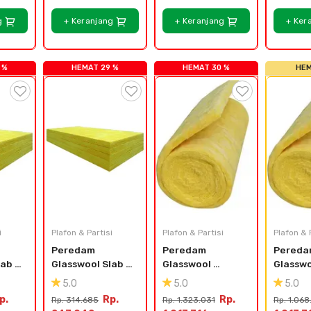
g
+ Keranjang
+ Keranjang
+ Ker
 %
HEMAT 29 %
HEMAT 30 %
HEM
i
Plafon & Partisi
Plafon & Partisi
Plafon & 
Peredam 
Peredam 
Pereda
ab 
Glasswool Slab 
Glasswool 
Glasswo
Density 48 
Blanket Density 
Blanket
5.0
5.0
5.0
l 
kg/m³ - Tebal 
32 kg/m³ - 50 Mm 
32 kg/m
p.
Rp.
Rp.
Rp. 314.685
Rp. 1.323.031
Rp. 1.068
25mm
X 1.2 X 15 Meter
X 1.2 X