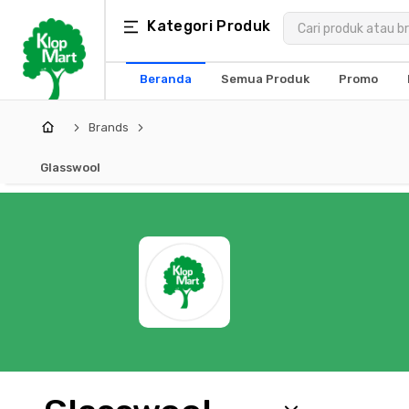
Kategori
Kategori Produk
×
Produk
Beranda
Semua Produk
Promo
Arsitektur
Brands
Struktural
Glasswool
MEP
Interior
Landscape