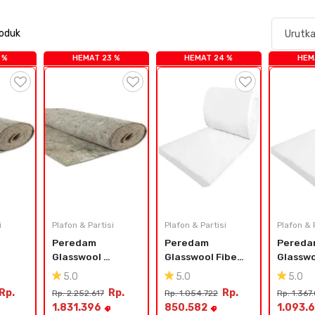
roduk
 %
HEMAT 23 %
HEMAT 24 %
HEM
i
Plafon & Partisi
Plafon & Partisi
Plafon & 
Peredam 
Peredam 
Pereda
Glasswool 
Glasswool Fiber 
Glasswo
al 
Karpet - Tebal 
Putih - Lokal
Putih -
5.0
5.0
5.0
5mm
Rp.
Rp.
Rp.
Rp. 2.252.617
Rp. 1.054.722
Rp. 1.367
1.831.396
850.582
1.093.