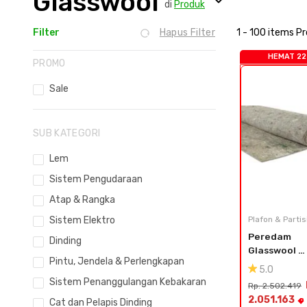
Glasswool
di
Produk
Filter
Hapus Filter
1 - 100 items P
HEMAT 22
PROMO
Sale
SUB KATEGORI
Lem
Sistem Pengudaraan
Atap & Rangka
Sistem Elektro
Plafon & Partis
Peredam 
Dinding
Glasswool 
Pintu, Jendela & Perlengkapan
Karpet - Teb
5.0
7mm
Sistem Penanggulangan Kebakaran
Rp. 2.502.419
2.051.163
Cat dan Pelapis Dinding