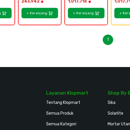
243.942
1.017.716
1.017.7
g
+ Keranjang
+ Keranjang
+ Ker
1
Layanan Klopmart
Shop By 
Tentang Klopmart
Sika
Semua Produk
Solarlite
Semua Kategori
Mortar Uta