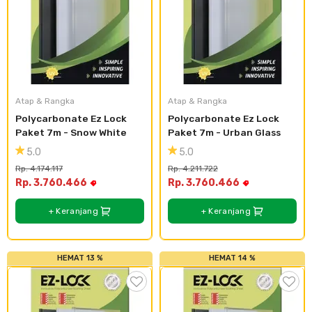
Plafon & Partisi
Material Alam
Sistem Elektrikal
Sanitari & Aksesorisnya
Besi Profil & Plat
Pompa dan Pipa
Aksesoris Dapur
Produk Pracetak
Lampu & Listrik
Atap & Rangka
Atap & Rangka
Polycarbonate Ez Lock 
Polycarbonate Ez Lock 
Peralatan & Perkakas
Besi Profil & Baja
Paket 7m - Snow White
Paket 7m - Urban Glass
5.0
5.0
Aksesoris Perabot
Semen & Sejenisnya
Rp. 4.174.117
Rp. 4.211.722
Rp. 3.760.466
Rp. 3.760.466
Scaffolding
+ Keranjang
+ Keranjang
Konstruksi
HEMAT 13 %
HEMAT 14 %
Atap & Lantai