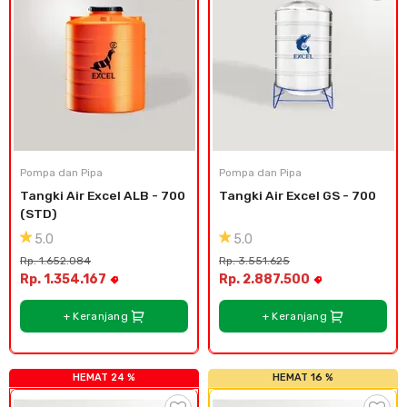
Pompa dan Pipa
Pompa dan Pipa
Tangki Air Excel ALB - 700 
Tangki Air Excel GS - 700
(STD)
5.0
5.0
Rp. 1.652.084
Rp. 3.551.625
Rp. 1.354.167
Rp. 2.887.500
+ Keranjang
+ Keranjang
HEMAT 24 %
HEMAT 16 %