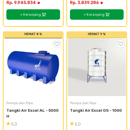
Rp. 9.945.834
Rp. 3.839.286
+ Keranjang
+ Keranjang
HEMAT 8 %
HEMAT 9 %
Pompa dan Pipa
Pompa dan Pipa
Tangki Air Excel AL - 5000 
Tangki Air Excel GS - 1000
H
5.0
5.0