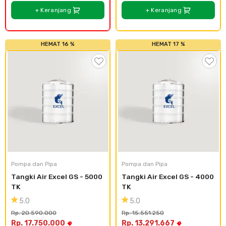
+ Keranjang
+ Keranjang
HEMAT 16 %
HEMAT 17 %
Pompa dan Pipa
Pompa dan Pipa
Tangki Air Excel GS - 5000 
Tangki Air Excel GS - 4000 
TK
TK
5.0
5.0
Rp. 20.590.000
Rp. 15.551.250
Rp. 17.750.000
Rp. 13.291.667