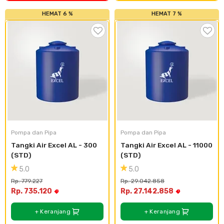
HEMAT 6 %
HEMAT 7 %
Pompa dan Pipa
Pompa dan Pipa
Tangki Air Excel AL - 300 
Tangki Air Excel AL - 11000 
(STD)
(STD)
5.0
5.0
Rp. 779.227
Rp. 29.042.858
Rp. 735.120
Rp. 27.142.858
+ Keranjang
+ Keranjang