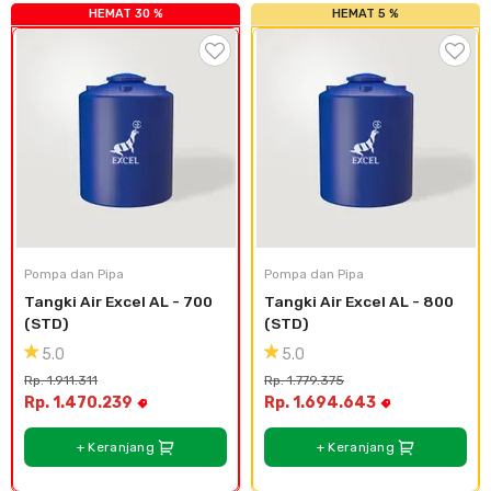
HEMAT 30 %
HEMAT 5 %
Pompa dan Pipa
Pompa dan Pipa
Tangki Air Excel AL - 700 
Tangki Air Excel AL - 800 
(STD)
(STD)
5.0
5.0
Rp. 1.911.311
Rp. 1.779.375
Rp. 1.470.239
Rp. 1.694.643
+ Keranjang
+ Keranjang