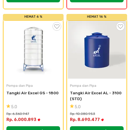
HEMAT 6 %
HEMAT 16 %
Pompa dan Pipa
Pompa dan Pipa
Tangki Air Excel GS - 1800
Tangki Air Excel AL - 3100 
(STD)
5.0
5.0
Rp. 6.360.947
Rp. 10.080.953
Rp. 6.000.893
Rp. 8.690.477