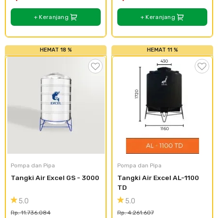
+ Keranjang
+ Keranjang
HEMAT 18 %
HEMAT 11 %
Pompa dan Pipa
Pompa dan Pipa
Tangki Air Excel GS - 3000
Tangki Air Excel AL-1100 
TD
5.0
5.0
Rp. 11.736.084
Rp. 4.261.607