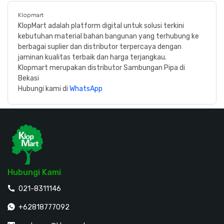
Klopmart
KlopMart adalah platform digital untuk solusi terkini
kebutuhan material bahan bangunan yang terhubung ke
berbagai suplier dan distributor terpercaya dengan
jaminan kualitas terbaik dan harga terjangkau.
Klopmart merupakan distributor Sambungan Pipa di
Bekasi
Hubungi kami di
WhatsApp
Hubungi Kami
021-8311146
+62818777092