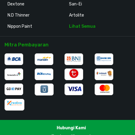
Dextone
San-Ei
N.D Thinner
Artolite
Nippon Paint
Lihat Semua
Mitra Pembayaran
Hubungi Kami