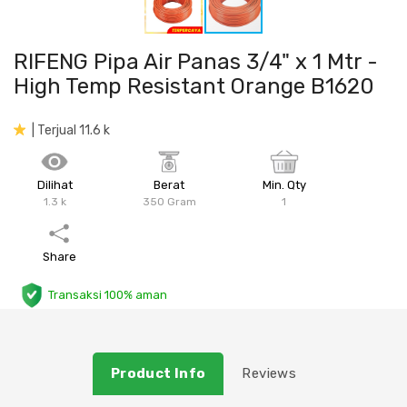
Plafon & Partisi
Material Alam
Sistem Elektrikal
RIFENG Pipa Air Panas 3/4" x 1 Mtr -
Sanitari & Aksesorisnya
Besi Profil & Plat
Pompa dan Pipa
High Temp Resistant Orange B1620
Aksesoris Dapur
Produk Pracetak
Lampu & Listrik
| Terjual 11.6 k
Peralatan & Perkakas
Besi Profil & Baja
Dilihat
Berat
Min. Qty
1.3 k
350 Gram
1
Aksesoris Perabot
Semen & Sejenisnya
Share
Scaffolding
Transaksi 100% aman
Konstruksi
Atap & Lantai
Product Info
Reviews