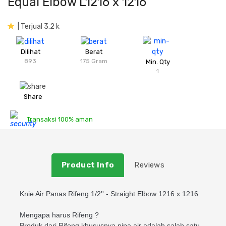
Equal Elbow L1216 x 1216
Plafon & Partisi
Material Alam
Sistem Elektrikal
| Terjual 3.2 k
Sanitari & Aksesorisnya
Besi Profil & Plat
Pompa dan Pipa
Dilihat
Berat
893
175 Gram
Min. Qty
Aksesoris Dapur
Produk Pracetak
Lampu & Listrik
1
Peralatan & Perkakas
Besi Profil & Baja
Share
Transaksi 100% aman
Aksesoris Perabot
Semen & Sejenisnya
Scaffolding
Product Info
Reviews
Konstruksi
Knie Air Panas Rifeng 1/2'' - Straight Elbow 1216 x 1216
Atap & Lantai
Mengapa harus Rifeng ?
Produk dari Rifeng khususnya pipa air adalah salah satu