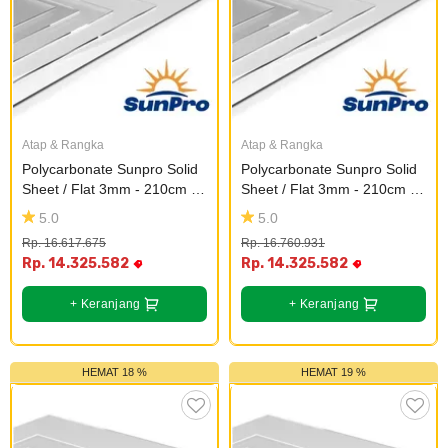
Plafon & Partisi
Material Alam
Sistem Elektrikal
Sanitari & Aksesorisnya
Besi Profil & Plat
Pompa dan Pipa
Aksesoris Dapur
Produk Pracetak
Lampu & Listrik
Atap & Rangka
Atap & Rangka
Polycarbonate Sunpro Solid 
Polycarbonate Sunpro Solid 
Peralatan & Perkakas
Besi Profil & Baja
Sheet / Flat 3mm - 210cm - 
Sheet / Flat 3mm - 210cm - 
Grey
Clear
5.0
5.0
Aksesoris Perabot
Semen & Sejenisnya
Rp. 16.617.675
Rp. 16.760.931
Rp. 14.325.582
Rp. 14.325.582
Scaffolding
+ Keranjang
+ Keranjang
Konstruksi
HEMAT 18 %
HEMAT 19 %
Atap & Lantai