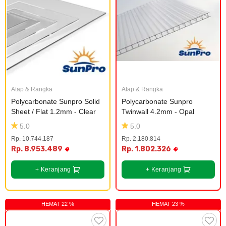
Atap & Rangka
Atap & Rangka
Polycarbonate Sunpro Solid 
Polycarbonate Sunpro 
Sheet / Flat 1.2mm - Clear
Twinwall 4.2mm - Opal
5.0
5.0
Rp. 10.744.187
Rp. 2.180.814
Rp. 8.953.489
Rp. 1.802.326
+ Keranjang
+ Keranjang
HEMAT 22 %
HEMAT 23 %