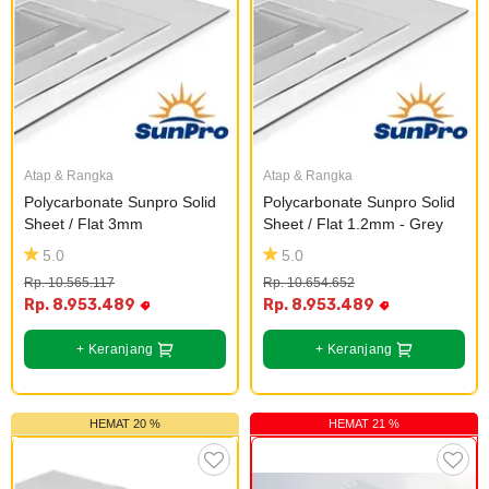
Cat dan Kimia
Saniter
Atap & Rangka
Atap & Rangka
Polycarbonate Sunpro Solid 
Polycarbonate Sunpro Solid 
Sheet / Flat 3mm
Sheet / Flat 1.2mm - Grey
5.0
5.0
Rp. 10.565.117
Rp. 10.654.652
Rp. 8.953.489
Rp. 8.953.489
+ Keranjang
+ Keranjang
HEMAT 20 %
HEMAT 21 %