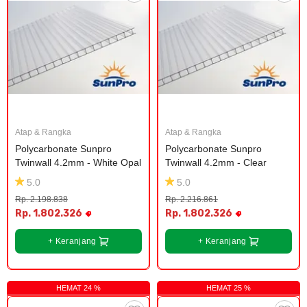
Atap & Rangka
Atap & Rangka
Polycarbonate Sunpro 
Polycarbonate Sunpro 
Twinwall 4.2mm - White Opal
Twinwall 4.2mm - Clear
5.0
5.0
Rp. 2.198.838
Rp. 2.216.861
Rp. 1.802.326
Rp. 1.802.326
+ Keranjang
+ Keranjang
HEMAT 24 %
HEMAT 25 %