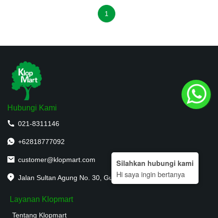
1
Hubungi Kami
021-8311146
+62818777092
customer@klopmart.com
Silahkan hubungi kami
Hi saya ingin bertanya
Jalan Sultan Agung No. 30, Guntur, Jakarta Selatan
Layanan Klopmart
Tentang Klopmart