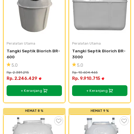
Plafon & Partisi
Material Alam
Sistem Elektrikal
Sanitari & Aksesorisnya
Besi Profil & Plat
Pompa dan Pipa
Aksesoris Dapur
Produk Pracetak
Lampu & Listrik
Peralatan Utama
Peralatan Utama
Tangki Septik Biorich BR-
Tangki Septik Biorich BR-
Peralatan & Perkakas
Besi Profil & Baja
600
3000
5.0
5.0
Aksesoris Perabot
Semen & Sejenisnya
Rp. 2.381.215
Rp. 10.604.465
Rp. 2.246.429
Rp. 9.910.715
Scaffolding
+ Keranjang
+ Keranjang
Konstruksi
HEMAT 8 %
HEMAT 9 %
Atap & Lantai