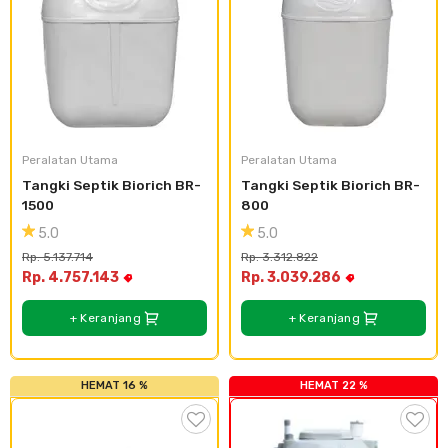
Cat dan Kimia
Saniter
Peralatan Utama
Peralatan Utama
Tangki Septik Biorich BR-
Tangki Septik Biorich BR-
1500
800
5.0
5.0
Rp. 5.137.714
Rp. 3.312.822
Rp. 4.757.143
Rp. 3.039.286
+ Keranjang
+ Keranjang
HEMAT 16 %
HEMAT 22 %