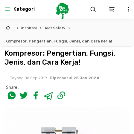
Kategori
Inspirasi
Alat Safety
Arsitektur
Struktural
MEP
Interior
Landscape
Kompresor: Pengertian, Fungsi, Jenis, dan Cara Kerja!
Atap & Rangka
Produk Teknikal & Kimia
Sistem Pengudaraan
Kompresor: Pengertian, Fungsi,
Jenis, dan Cara Kerja!
Lem
Produk K3
Sistem Elektro
Tayang 06 Sep 2019
Diperbarui 25 Jan 2024
Dinding
Perlengkapan
Sistem Penanggulangan Kebakaran
Share :
Pintu, Jendela & Perlengkapan
Bekisting
Sistem Pemipaan
Cat dan Pelapis Dinding
Besi Beton & Wiremesh
Peralatan Elektronik
Lantai
Beton
Peralatan Utama