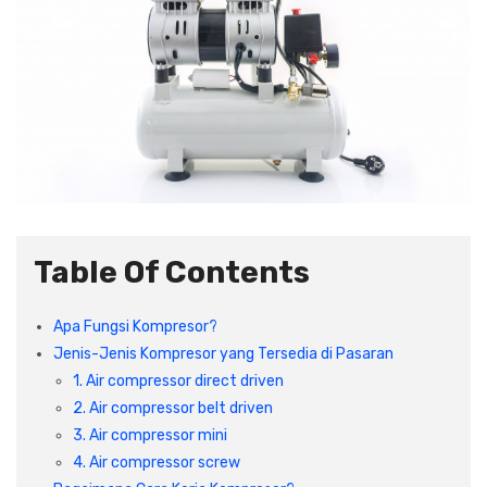
Plafon & Partisi
Material Alam
Sistem Elektrikal
Sanitari & Aksesorisnya
Besi Profil & Plat
Pompa dan Pipa
Aksesoris Dapur
Produk Pracetak
Lampu & Listrik
Peralatan & Perkakas
Besi Profil & Baja
Aksesoris Perabot
Semen & Sejenisnya
Table Of Contents
Scaffolding
Apa Fungsi Kompresor?
Jenis-Jenis Kompresor yang Tersedia di Pasaran
Konstruksi
1. Air compressor direct driven
2. Air compressor belt driven
3. Air compressor mini
Atap & Lantai
4. Air compressor screw