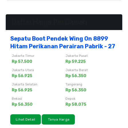
Daftar Harga Per Daerah
Sepatu Boot Pendek Wing On 8899
Hitam Perikanan Perairan Pabrik - 27
Jakarta Timur
Jakarta Pusat
Rp 57.500
Rp 59.225
Jakarta Utara
Jakarta Barat
Rp 56.925
Rp 56.350
Jakarta Selatan
Tangerang
Rp 56.925
Rp 56.350
Bekasi
Depok
Rp 56.350
Rp 58.075
Lihat Detail
Tanya Harga