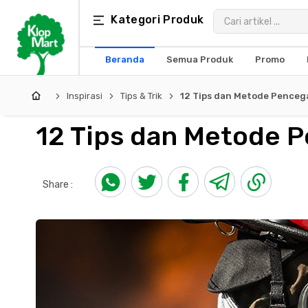
Kategori
Kategori Produk
×
Produk
Beranda
Semua Produk
Promo
Arsitektur
Inspirasi
Tips & Trik
12 Tips dan Metode Penceg
Struktural
12 Tips dan Metode 
MEP
Interior
Share :
Landscape