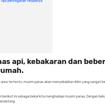
a tips pencegahan terjadinya
ahas api, kebakaran dan beb
 rumah.
ea-area tertentu, musim panas akan menyebabkan iklim yang sangat k
n berikut ini sebagai bekal kita menghadapi musim panas. Dengan beka
mendatang.