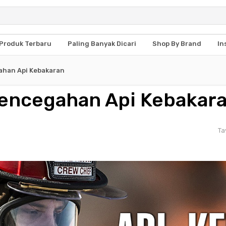
Produk Terbaru
Paling Banyak Dicari
Shop By Brand
In
ahan Api Kebakaran
Pencegahan Api Kebakar
Ta