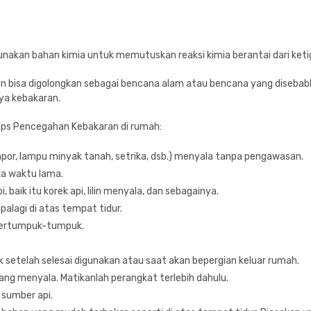
kan bahan kimia untuk memutuskan reaksi kimia berantai dari ketig
n bisa digolongkan sebagai bencana alam atau bencana yang disebabk
ya kebakaran.
Tips Pencegahan Kebakaran di rumah:
or, lampu minyak tanah, setrika, dsb.) menyala tanpa pengawasan.
a waktu lama.
ik itu korek api, lilin menyala, dan sebagainya.
alagi di atas tempat tidur.
bertumpuk-tumpuk.
ik setelah selesai digunakan atau saat akan bepergian keluar rumah.
ng menyala. Matikanlah perangkat terlebih dahulu.
 sumber api.