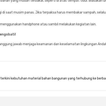
t bahan yang mudah terbakar, seperti di atas tempat tidur. Biasak
 di saat musim panas. Jika terpaksa harus membakar sampah, selalu 
l menggunakan handphone atau sambil melakukan kegiatan lain.
mengobati!
tanggung jawab menjaga keamanan dan keselamatan lingkungan Anda
si terkini kebutuhan material bahan bangunan yang terhubung ke berba