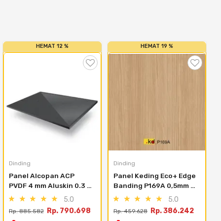
HEMAT 12 %
HEMAT 19 %
Dinding
Dinding
Panel Alcopan ACP 
Panel Keding Eco+ Edge 
PVDF 4 mm Aluskin 0.3 
Banding P169A 0,5mm 
mm - Light Silver Kpf 
Paulownia - 25mm X 
5.0
5.0
2001
0.5mm X 30m
Rp. 790.698
Rp. 386.242
Rp. 885.582
Rp. 459.628
R