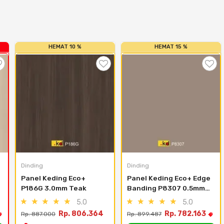
HEMAT 10 %
HEMAT 15 %
Dinding
Dinding
Panel Keding Eco+ 
Panel Keding Eco+ Edge 
P186G 3.0mm Teak
Banding P8307 0.5mm 
Silky Matte Mojave - 
5.0
5.0
610mm X 0.5mm X 
Rp. 806.364
Rp. 782.163
Rp. 887.000
Rp. 899.487
2440mm