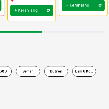
+ Keranjang
+ Keranjang
380
Semen
Dutron
Lem G Korea