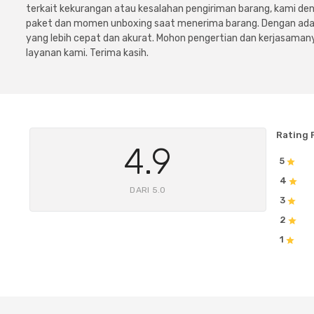
terkait kekurangan atau kesalahan pengiriman barang, kami 
paket dan momen unboxing saat menerima barang. Dengan adan
yang lebih cepat dan akurat. Mohon pengertian dan kerjasamany
layanan kami. Terima kasih.
Rating 
4.9
5
4
DARI 5.0
3
2
1