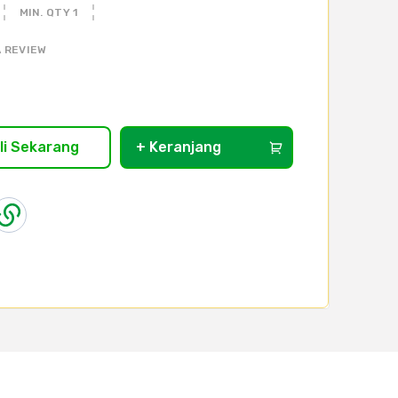
MIN. QTY 1
 REVIEW
li Sekarang
+ Keranjang