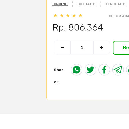
DINDING
DILIHAT 0
TERJUAL 0
BELUM ADA
Rp. 806.364
Be
Shar
e :