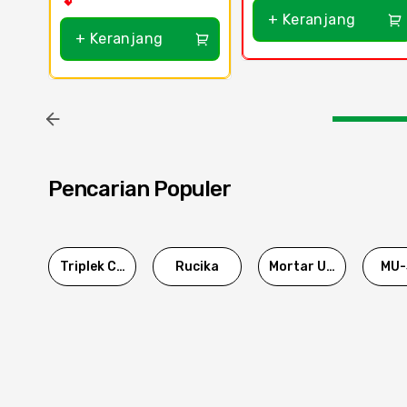
+ Keranjang
+ Keranjang
Pencarian Populer
Triplek Cor
Rucika
Mortar Utama
MU-