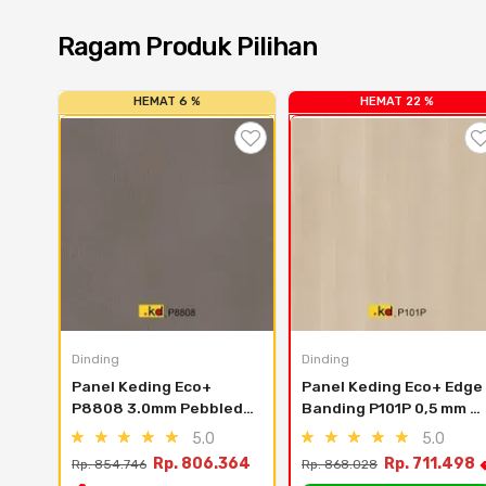
Ragam Produk Pilihan
HEMAT 6 %
HEMAT 22 %
Dinding
Dinding
Panel Keding Eco+ 
Panel Keding Eco+ Edge 
P8808 3.0mm Pebbled 
Banding P101P 0,5 mm 
Leather Taupe
Maple - 610mm X 0.5mm 
5.0
5.0
X 2440mm
Rp. 806.364
Rp. 711.498
Rp. 854.746
Rp. 868.028