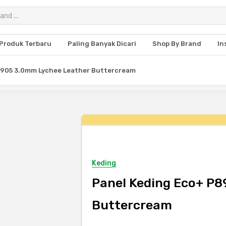
Produk Terbaru
Paling Banyak Dicari
Shop By Brand
In
8905 3.0mm Lychee Leather Buttercream
Keding
Panel Keding Eco+ P
Buttercream