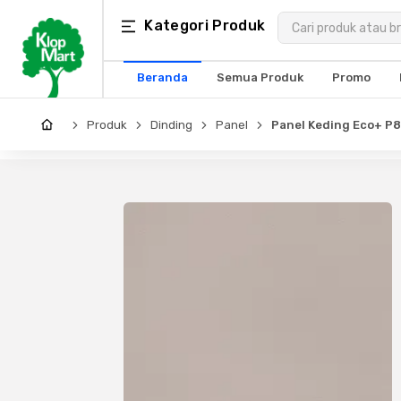
Kategori
Kategori Produk
×
Produk
Beranda
Semua Produk
Promo
Arsitektur
Produk
Dinding
Panel
Panel Keding Eco+ P
Struktural
MEP
Interior
Landscape