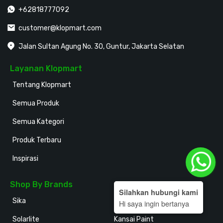
+62818777092
customer@klopmart.com
Jalan Sultan Agung No. 30, Guntur, Jakarta Selatan
Layanan Klopmart
Tentang Klopmart
Semua Produk
Semua Kategori
Produk Terbaru
Inspirasi
Shop By Brands
Silahkan hubungi kami
Sika
Holodeck
Hi saya ingin bertanya
Solarlite
Kansai Paint