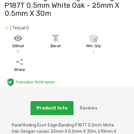
P187T 0.5mm White Oak - 25mm X
Plafon & Partisi
Material Alam
Sistem Elektrikal
0.5mm X 30m
Sanitari & Aksesorisnya
Besi Profil & Plat
Pompa dan Pipa
| Terjual 0
Aksesoris Dapur
Produk Pracetak
Lampu & Listrik
Dilihat
Berat
Min. Qty
0
1
Peralatan & Perkakas
Besi Profil & Baja
Share
Aksesoris Perabot
Semen & Sejenisnya
Transaksi 100% aman
Scaffolding
Konstruksi
Product Info
Reviews
Atap & Lantai
Panel Keding Eco+ Edge Banding P187T 0.5mm White
Oak. Dengan variasi: 25mm X 0.5mm X 30m, 610mm X