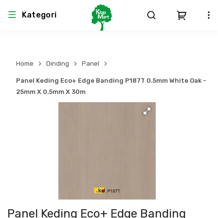
Kategori
Arsitektur
Struktural
MEP
Interior
Landscape
Home
Dinding
Panel
Atap & Rangka
Produk Teknikal & Kimia
Sistem Pengudaraan
Panel Keding Eco+ Edge Banding P187T 0.5mm White Oak -
25mm X 0.5mm X 30m
Lem
Produk K3
Sistem Elektro
Dinding
Perlengkapan
Sistem Penanggulangan Kebakaran
Pintu, Jendela & Perlengkapan
Bekisting
Sistem Pemipaan
Cat dan Pelapis Dinding
Besi Beton & Wiremesh
Peralatan Elektronik
Lantai
Beton
Peralatan Utama
Panel Keding Eco+ Edge Banding