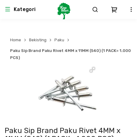
Kategori
Arsitektur
Struktural
MEP
Interior
Landscape
Home
Bekisting
Paku
Atap & Rangka
Produk Teknikal & Kimia
Sistem Pengudaraan
Paku Sip Brand Paku Rivet 4MM x 11MM (540) (1 PACK= 1.000
PCS)
Lem
Produk K3
Sistem Elektro
Dinding
Perlengkapan
Sistem Penanggulangan Kebakaran
Pintu, Jendela & Perlengkapan
Bekisting
Sistem Pemipaan
Cat dan Pelapis Dinding
Besi Beton & Wiremesh
Peralatan Elektronik
Paku Sip Brand Paku Rivet 4MM x
Lantai
Beton
Peralatan Utama