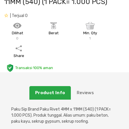
11MM (540) (1 PACK= 1.000 PCS)
Plafon & Partisi
Material Alam
Sistem Elektrikal
| Terjual 0
Sanitari & Aksesorisnya
Besi Profil & Plat
Pompa dan Pipa
Dilihat
Berat
Min. Qty
0
1
Aksesoris Dapur
Produk Pracetak
Lampu & Listrik
Peralatan & Perkakas
Besi Profil & Baja
Share
Transaksi 100% aman
Aksesoris Perabot
Semen & Sejenisnya
Scaffolding
Product Info
Reviews
Konstruksi
Paku Sip Brand Paku Rivet 4MM x 11MM (540) (1 PACK=
1.000 PCS). Produk tunggal. Alias umum: paku beton,
Atap & Lantai
paku kayu, sekrup gypsum, sekrup roofing.