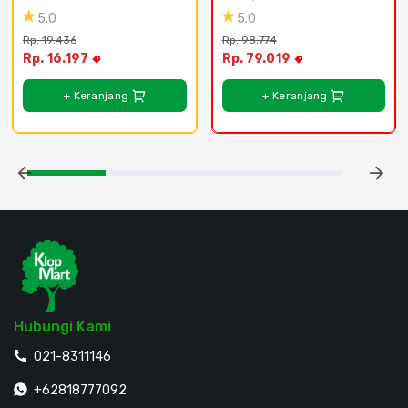
5.0
5.0
Rp. 19.436
Rp. 98.774
Rp. 16.197
Rp. 79.019
+ Keranjang
+ Keranjang
Hubungi Kami
021-8311146
+62818777092