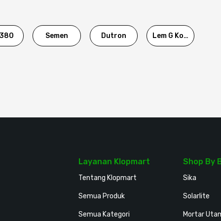
380
Semen
Dutron
Lem G Korea
Layanan Klopmart
Shop By 
Tentang Klopmart
Sika
Semua Produk
Solarlite
Semua Kategori
Mortar Uta