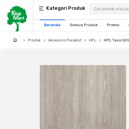
Kategori
Kategori Produk
×
Produk
Beranda
Semua Produk
Promo
Arsitektur
Produk
Aksesoris Perabot
HPL
HPL Taco Ult
Struktural
MEP
Interior
Landscape