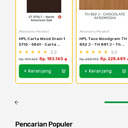
Aksesoris Perabot
Aksesoris Perabot
HPL Carta Wood Grain 1 
HPL Taco Woodgrain TH 
5715 - 5861 - Carta 
852 J - TH 881 J - Th 
5807 Amber Cherry
869 J - Bleached Legno
5.0
5.0
Rp. 183.140
Rp. 228.489
Rp. 199.623
Rp. 258.193
+ Keranjang
+ Keranjang
Pencarian Populer