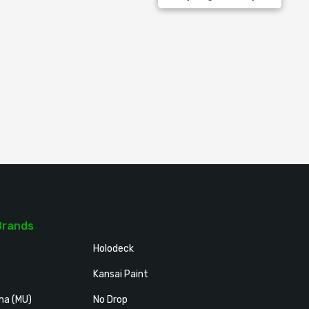
Brands
Holodeck
Kansai Paint
ma (MU)
No Drop