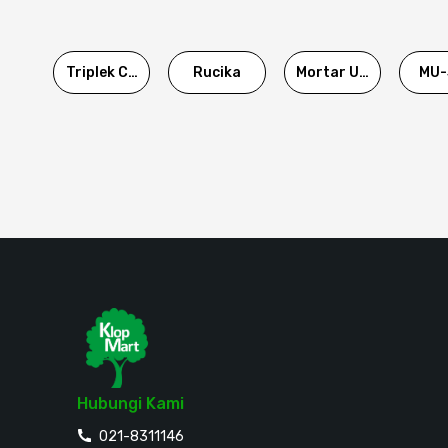
Triplek Cor
Rucika
Mortar Utama
MU-
Hubungi Kami
021-8311146