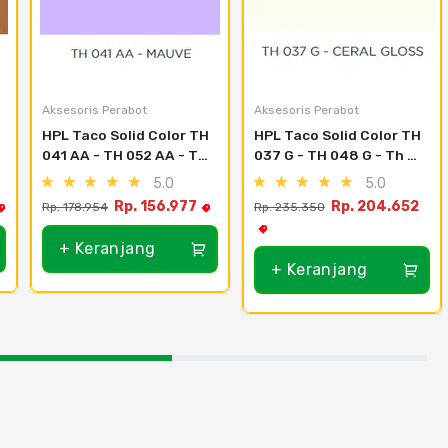
Aksesoris Perabot
Aksesoris Perabot
HPL Taco Solid Color TH 
HPL Taco Solid Color TH 
041 AA - TH 052 AA - Th 
037 G - TH 048 G - Th 
043 Aa - Vintage Wine
040 G - Chalk Gloss
5.0
5.0
Rp. 156.977
Rp. 204.652
Rp. 178.954
Rp. 235.350
+ Keranjang
+ Keranjang