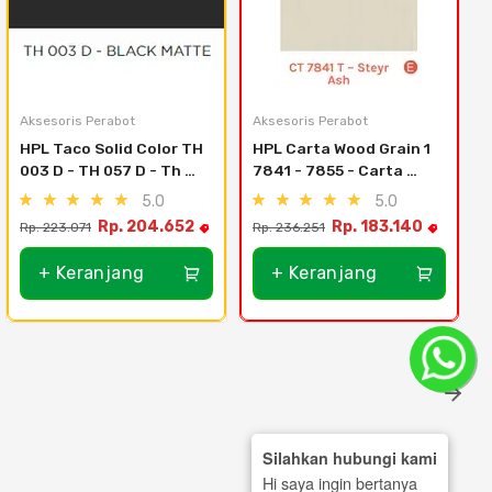
Aksesoris Perabot
Aksesoris Perabot
HPL Taco Solid Color TH 
HPL Carta Wood Grain 1 
003 D - TH 057 D - Th 
7841 - 7855 - Carta 
015 D - Amazon Blue 
7846 Almero Teak T
5.0
5.0
Matte
Rp. 204.652
Rp. 183.140
Rp. 223.071
Rp. 236.251
R
+ Keranjang
+ Keranjang
Silahkan hubungi kami
Hi saya ingin bertanya