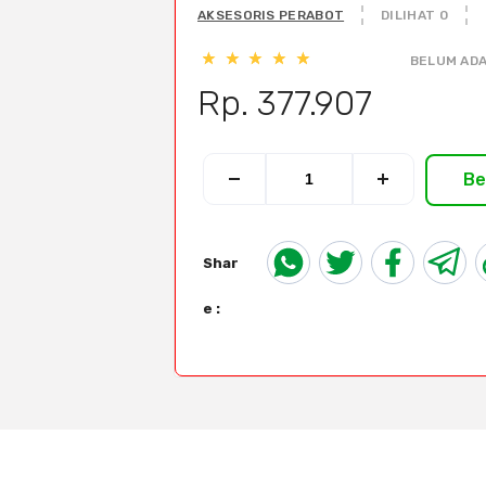
AKSESORIS PERABOT
DILIHAT 0
BELUM ADA
Rp. 377.907
Be
Shar
e :