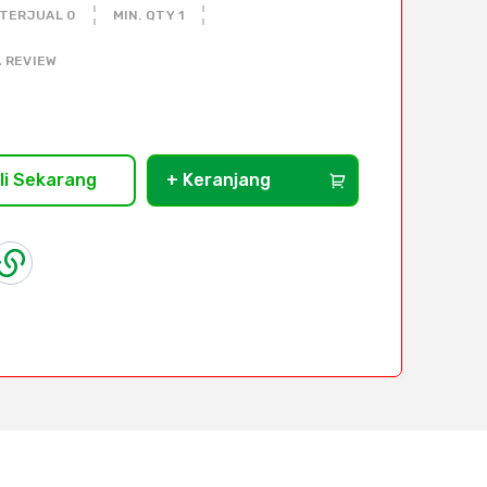
TERJUAL 0
MIN. QTY 1
 REVIEW
li Sekarang
+ Keranjang