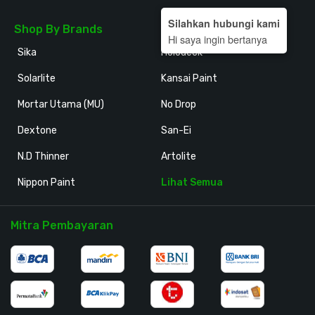
Silahkan hubungi kami
Shop By Brands
Hi saya ingin bertanya
Sika
Holodeck
Solarlite
Kansai Paint
Mortar Utama (MU)
No Drop
Dextone
San-Ei
N.D Thinner
Artolite
Nippon Paint
Lihat Semua
Mitra Pembayaran