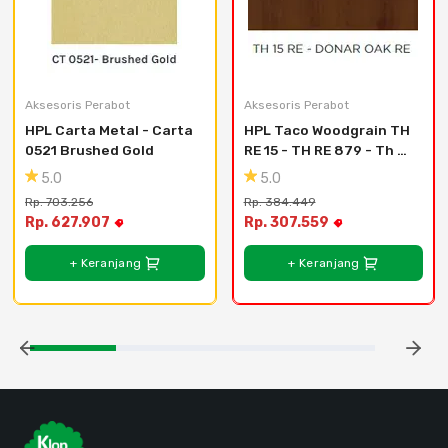
Aksesoris Perabot
Aksesoris Perabot
HPL Carta Metal - Carta 
HPL Taco Woodgrain TH 
0521 Brushed Gold
RE 15 - TH RE 879 - Th 
872 Re - Hazzel 
5.0
5.0
Chemari Re
Rp. 703.256
Rp. 384.449
Rp. 627.907
Rp. 307.559
+ Keranjang
+ Keranjang