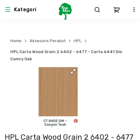
Kategori
Arsitektur
Struktural
MEP
Interior
Landscape
Home
Aksesoris Perabot
HPL
Atap & Rangka
Produk Teknikal & Kimia
Sistem Pengudaraan
HPL Carta Wood Grain 2 6402 - 6477 - Carta 6441 Dm
Camry Oak
Lem
Produk K3
Sistem Elektro
Dinding
Perlengkapan
Sistem Penanggulangan Kebakaran
Pintu, Jendela & Perlengkapan
Bekisting
Sistem Pemipaan
Cat dan Pelapis Dinding
Besi Beton & Wiremesh
Peralatan Elektronik
Lantai
Beton
Peralatan Utama
HPL Carta Wood Grain 2 6402 - 6477