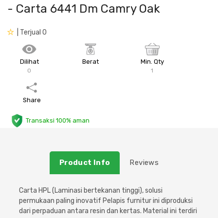
- Carta 6441 Dm Camry Oak
Plafon & Partisi
Material Alam
Sistem Elektrikal
| Terjual 0
Sanitari & Aksesorisnya
Besi Profil & Plat
Pompa dan Pipa
Dilihat
Berat
Min. Qty
Aksesoris Dapur
Produk Pracetak
Lampu & Listrik
0
1
Peralatan & Perkakas
Besi Profil & Baja
Share
Aksesoris Perabot
Semen & Sejenisnya
Transaksi 100% aman
Scaffolding
Product Info
Reviews
Konstruksi
Carta HPL (Laminasi bertekanan tinggi), solusi
Atap & Lantai
permukaan paling inovatif
Pelapis furnitur ini diproduksi
dari perpaduan antara resin dan kertas. Material ini terdiri