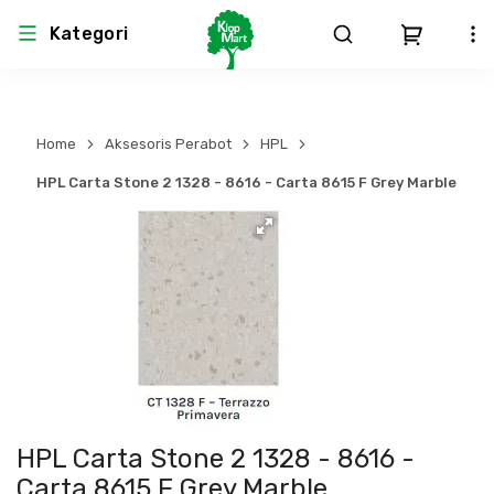
Kategori
Arsitektur
Struktural
MEP
Interior
Landscape
Home
Aksesoris Perabot
HPL
Atap & Rangka
Produk Teknikal & Kimia
Sistem Pengudaraan
HPL Carta Stone 2 1328 - 8616 - Carta 8615 F Grey Marble
Lem
Produk K3
Sistem Elektro
Dinding
Perlengkapan
Sistem Penanggulangan Kebakaran
Pintu, Jendela & Perlengkapan
Bekisting
Sistem Pemipaan
Cat dan Pelapis Dinding
Besi Beton & Wiremesh
Peralatan Elektronik
HPL Carta Stone 2 1328 - 8616 -
Lantai
Beton
Peralatan Utama
Carta 8615 F Grey Marble