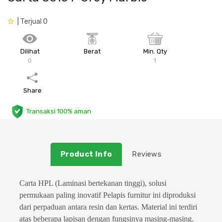
Plafon & Partisi
Material Alam
Sistem Elektrikal
| Terjual 0
Sanitari & Aksesorisnya
Besi Profil & Plat
Pompa dan Pipa
Dilihat
Berat
Min. Qty
0
1
Aksesoris Dapur
Produk Pracetak
Lampu & Listrik
Share
Peralatan & Perkakas
Besi Profil & Baja
Transaksi 100% aman
Aksesoris Perabot
Semen & Sejenisnya
Scaffolding
Product Info
Reviews
Konstruksi
Carta HPL (Laminasi bertekanan tinggi), solusi
permukaan paling inovatif
Pelapis furnitur ini diproduksi
Atap & Lantai
dari perpaduan antara resin dan kertas. Material ini terdiri
atas beberapa lapisan dengan fungsinya masing-masing.