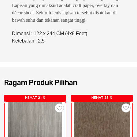
Cat dan Kimia
Lapisan yang dimaksud adalah craft paper, overlay dan
décor sheet. Seluruh jenis lapisan tersebut disatukan di
Saniter
bawah suhu dan tekanan sangat tinggi.
Dimensi : 122 x 244 CM (4x8 Feet)
Ketebalan : 2.5
Ragam Produk Pilihan
HEMAT 21 %
HEMAT 25 %