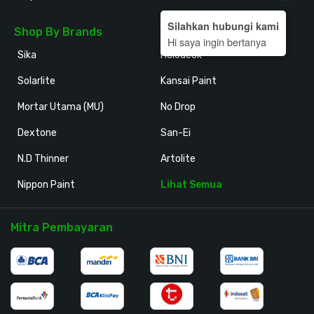
Silahkan hubungi kami
Shop By Brands
Hi saya ingin bertanya
Sika
Holodeck
Solarlite
Kansai Paint
Mortar Utama (MU)
No Drop
Dextone
San-Ei
N.D Thinner
Artolite
Nippon Paint
Lihat Semua
Mitra Pembayaran