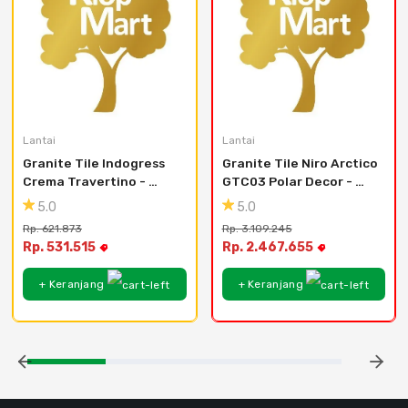
Lantai
Lantai
Granite Tile Indogress 
Granite Tile Niro Arctico 
Crema Travertino - 
GTC03 Polar Decor - 
Satin - 60x120
90x180
5.0
5.0
Rp. 621.873
Rp. 3.109.245
Rp. 531.515
Rp. 2.467.655
+ Keranjang
+ Keranjang