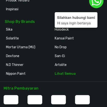
Produk Terbaru
Inspirasi
Silahkan hubungi kami
Shop By Brands
Hi saya ingin bertanya
Sika
Holodeck
Solarlite
Kansai Paint
Mortar Utama (MU)
No Drop
Dextone
San-Ei
N.D Thinner
Artolite
Nippon Paint
Lihat Semua
Mitra Pembayaran