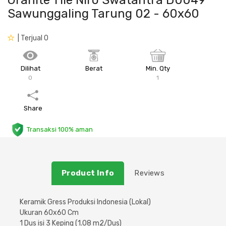
Granite Tile Niro Swatantra D0049
Sawunggaling Tarung 02 - 60x60
Plafon & Partisi
Material Alam
Sistem Elektrikal
| Terjual 0
Sanitari & Aksesorisnya
Besi Profil & Plat
Pompa dan Pipa
Dilihat
Aksesoris Dapur
Produk Pracetak
Lampu & Listrik
Berat
Min. Qty
0
1
Peralatan & Perkakas
Besi Profil & Baja
Share
Aksesoris Perabot
Semen & Sejenisnya
Transaksi 100% aman
Scaffolding
Product Info
Reviews
Konstruksi
Keramik Gress Produksi Indonesia (Lokal)
Atap & Lantai
Ukuran 60x60 Cm
1 Dus isi 3 Keping (1.08 m2/Dus)