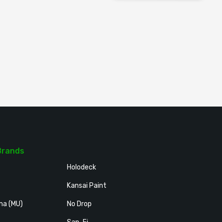
Brands
Holodeck
Kansai Paint
ma (MU)
No Drop