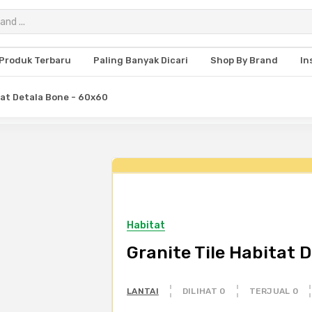
Produk Terbaru
Paling Banyak Dicari
Shop By Brand
In
tat Detala Bone - 60x60
Habitat
Granite Tile Habitat 
LANTAI
DILIHAT 0
TERJUAL 0