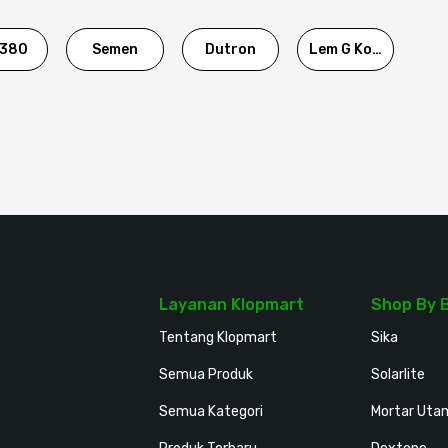
380
Semen
Dutron
Lem G Korea
Layanan Klopmart
Shop By 
Tentang Klopmart
Sika
Semua Produk
Solarlite
Semua Kategori
Mortar Uta