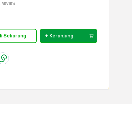
 REVIEW
li Sekarang
+ Keranjang