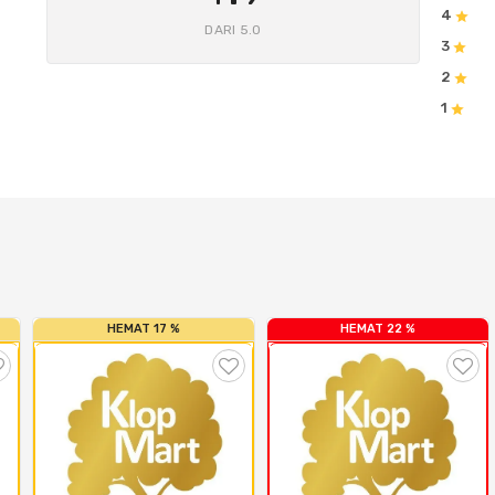
4
DARI 5.0
3
2
1
HEMAT 17 %
HEMAT 22 %