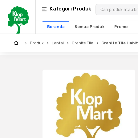
Kategori
Kategori Produk
×
Produk
Beranda
Semua Produk
Promo
Arsitektur
Produk
Lantai
Granite Tile
Granite Tile Habi
Struktural
MEP
Interior
Landscape