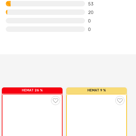
53
20
0
0
HEMAT 26 %
HEMAT 9 %