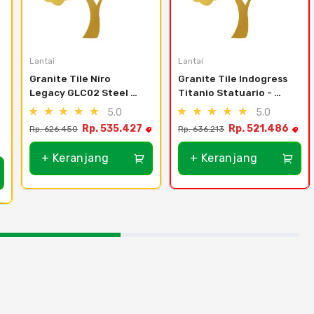
Lantai
Lantai
Granite Tile Niro 
Granite Tile Indogress 
Legacy GLC02 Steel 
Titanio Statuario - 
Grey - 60x60
Glazed Polished - 
5.0
5.0
60x120
Rp. 535.427
Rp. 521.486
Rp. 626.450
Rp. 636.213
+ Keranjang
+ Keranjang