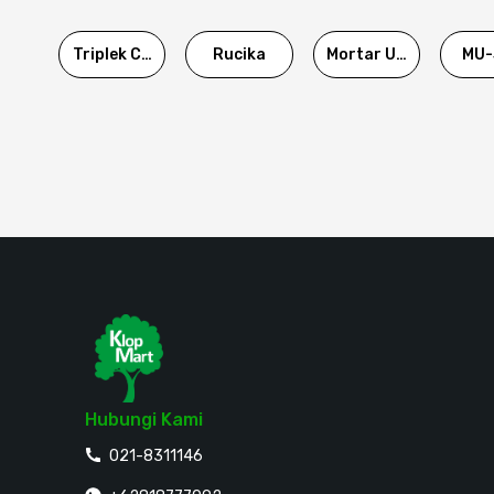
Triplek Cor
Rucika
Mortar Utama
MU-
Hubungi Kami
021-8311146