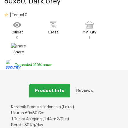
60x60, Dark Grey
Plafon & Partisi
Material Alam
Sistem Elektrikal
| Terjual 0
Sanitari & Aksesorisnya
Besi Profil & Plat
Pompa dan Pipa
Dilihat
Berat
Min. Qty
0
1
Aksesoris Dapur
Produk Pracetak
Lampu & Listrik
Share
Peralatan & Perkakas
Besi Profil & Baja
Transaksi 100% aman
Aksesoris Perabot
Semen & Sejenisnya
Scaffolding
Product Info
Reviews
Konstruksi
Keramik Produksi Indonesia (Lokal)
Ukuran 60x60 Cm
Atap & Lantai
1 Dus isi 4 Keping (1.44 m2/Dus)
Berat : 30 Kg/dus