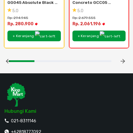
GG045 Absolute Black - 
Concreto GCC05 
60x60
Pozzolano Gris - 
5.0
5.0
120x120
Rp. 294.945
Rp. 2.679.555
Rp. 280.900
Rp. 2.061.196
+ Keranjang
+ Keranjang
Hubungi Kami
021-8311146
+62818777092