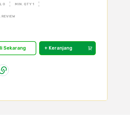
L 0
MIN. QTY 1
 REVIEW
li Sekarang
+ Keranjang