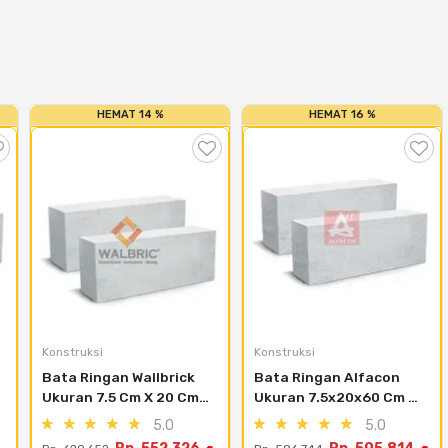
HEMAT 14 %
HEMAT 16 %
Konstruksi
Konstruksi
Bata Ringan Wallbrick 
Bata Ringan Alfacon 
Ukuran 7.5 Cm X 20 Cm 
Ukuran 7.5x20x60 Cm 
X 60 Cm (14.4 M3) - 
(12.6 M3) - Kabupaten 
5.0
5.0
Tangerang Kota , 
Tangerang