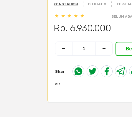
KONSTRUKSI
DILIHAT 0
TERJUA
BELUM ADA
Rp. 6.930.000
Be
Shar
e :