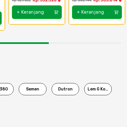
Rp. 552.326
Rp. 505.814
Rp. 629.652
Rp. 586.744
Tangsel
+ Keranjang
+ Keranjang
380
Semen
Dutron
Lem G Korea