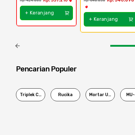
Rp. 337.210
Rp. 540.698
Rp. 424.885
Rp. 648.838
+ Keranjang
+ Keranjang
Pencarian Populer
Triplek Cor
Rucika
Mortar Utama
MU-