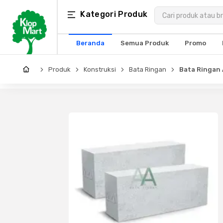
Kategori
Kategori Produk
×
Produk
Beranda
Semua Produk
Promo
Arsitektur
Produk
Konstruksi
Bata Ringan
Bata Ringan 
Struktural
MEP
Interior
Landscape