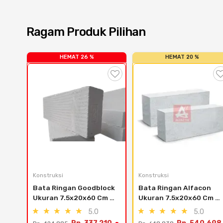
Ragam Produk Pilihan
HEMAT 26 %
HEMAT 20 %
Konstruksi
Konstruksi
Bata Ringan Goodblock 
Bata Ringan Alfacon 
Ukuran 7.5x20x60 Cm 
Ukuran 7.5x20x60 Cm 
(12.6 M3)
(12.6 M3) - Bogor , 
5.0
5.0
Bekasi , Depok