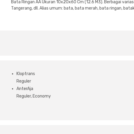
Bata Ringan AA Ukuran 10x20x60 Cm (12.6 M3). Berbagai variasi
Tangerang, dll. Alias umum: bata, bata merah, bata ringan, bata
Kloptrans
Reguler
AnterAja
Reguler, Economy