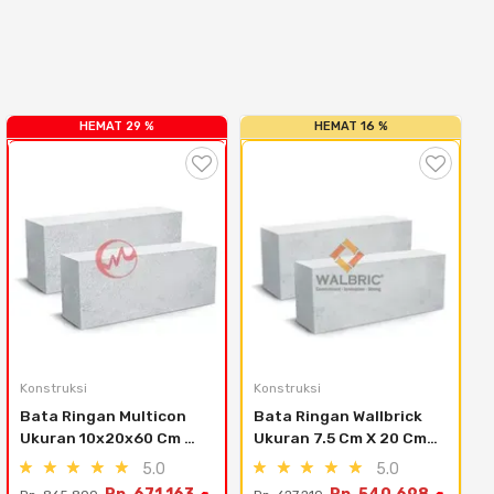
HEMAT 29 %
HEMAT 16 %
Konstruksi
Konstruksi
Bata Ringan Multicon 
Bata Ringan Wallbrick 
Ukuran 10x20x60 Cm 
Ukuran 7.5 Cm X 20 Cm 
(12.6 M3) - Jakarta
X 60 Cm (14.4 M3) - 
5.0
5.0
Kabupaten Tangerang