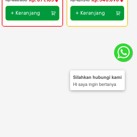
Rp. 671.163
Rp. 540.698
Rp. 865.800
Rp. 627.210
+ Keranjang
+ Keranjang
Silahkan hubungi kami
Hi saya ingin bertanya