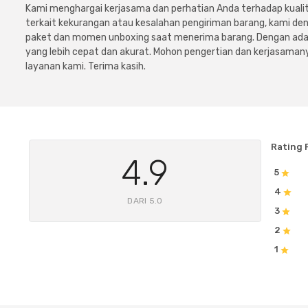
Kami menghargai kerjasama dan perhatian Anda terhadap kuali
terkait kekurangan atau kesalahan pengiriman barang, kami 
paket dan momen unboxing saat menerima barang. Dengan adan
yang lebih cepat dan akurat. Mohon pengertian dan kerjasamany
layanan kami. Terima kasih.
Rating 
4.9
5
4
DARI 5.0
3
2
1