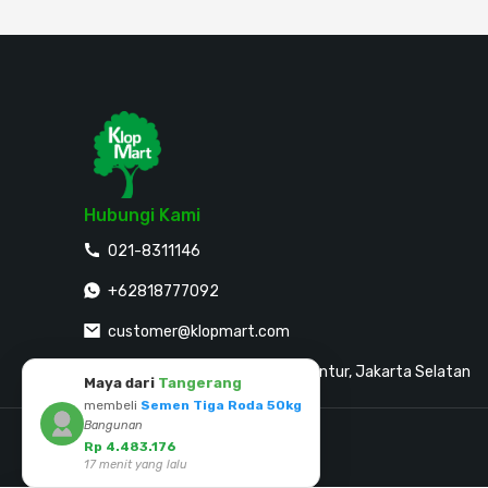
Hubungi Kami
021-8311146
+62818777092
customer@klopmart.com
Jalan Sultan Agung No. 30, Guntur, Jakarta Selatan
Maya dari
Tangerang
membeli
Semen Tiga Roda 50kg
Bangunan
Mitra Pembayaran
Rp 4.483.176
17 menit yang lalu