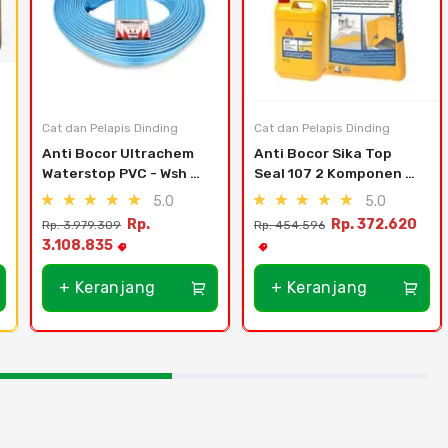
Cat dan Pelapis Dinding
Cat dan Pelapis Dinding
Anti Bocor Ultrachem 
Anti Bocor Sika Top 
Waterstop PVC - Wsh 
Seal 107 2 Komponen 25 
250
KG (20 KG Semen + 
5.0
5.0
Cairan Sika 5 KG)
Rp.
Rp. 372.620
Rp. 3.979.309
Rp. 454.596
3.108.835
+ Keranjang
+ Keranjang