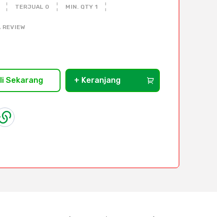
TERJUAL 0
MIN. QTY 1
 REVIEW
li Sekarang
+ Keranjang