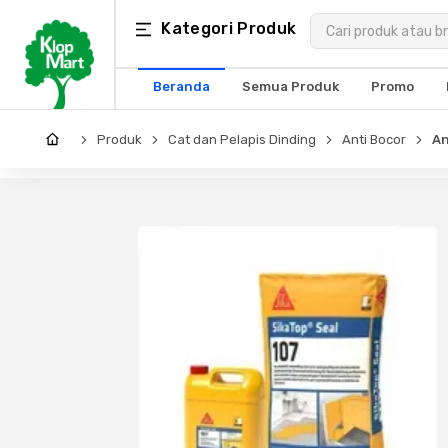
Kategori
Kategori Produk
×
Produk
Beranda
Semua Produk
Promo
Arsitektur
Produk
Cat dan Pelapis Dinding
Anti Bocor
An
Struktural
MEP
Interior
Landscape