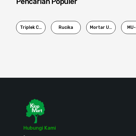
Pencarian Populer
Triplek Cor
Rucika
Mortar Utama
MU-
Hubungi Kami