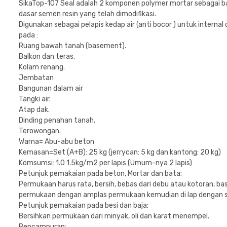
SikaTop-107 Seal adalah 2 komponen polymer mortar sebagai bah
dasar semen resin yang telah dimodifikasi.
Digunakan sebagai pelapis kedap air (anti bocor ) untuk interna
pada :
Ruang bawah tanah (basement).
Balkon dan teras.
Kolam renang.
Jembatan
Bangunan dalam air
Tangki air.
Atap dak.
Dinding penahan tanah.
Terowongan.
Warna= Abu-abu beton
Kemasan=Set (A+B): 25 kg (jerrycan: 5 kg dan kantong: 20 kg)
Komsumsi: 1.0 1.5kg/m2 per lapis (Umum-nya 2 lapis)
Petunjuk pemakaian pada beton, Mortar dan bata:
Permukaan harus rata, bersih, bebas dari debu atau kotoran, 
permukaan dengan amplas permukaan kemudian di lap dengan s
Petunjuk pemakaian pada besi dan baja:
Bersihkan permukaan dari minyak, oli dan karat menempel.
Pencampuran: