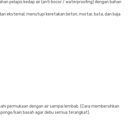
an pelapis kedap air (anti bocor / waterproofing) dengan bahan
l dan eksternal, menutupi keretakan beton, mortar, bata, dan baja
basahi permukaan dengan air sampai lembab. (Cara membersihkan
ponge/kain basah agar debu semua terangkat).