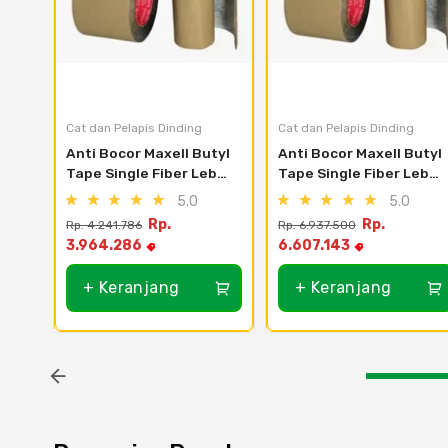
Cat dan Pelapis Dinding
Cat dan Pelapis Dinding
Anti Bocor Maxell Butyl 
Anti Bocor Maxell Butyl 
Tape Single Fiber Lebar 
Tape Single Fiber Lebar 
100mm Panjang 20m
1m Panjang 1m
5.0
5.0
Rp.
Rp.
Rp. 4.241.786
Rp. 6.937.500
3.964.286
6.607.143
+ Keranjang
+ Keranjang