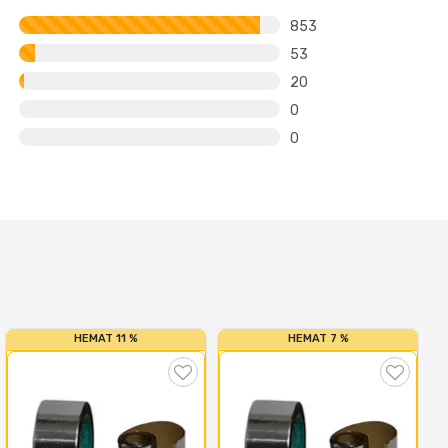
853
53
20
0
0
HEMAT 11 %
HEMAT 7 %