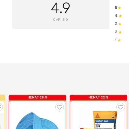
4.9
5
4
DARI 5.0
3
2
1
HEMAT 28 %
HEMAT 22 %