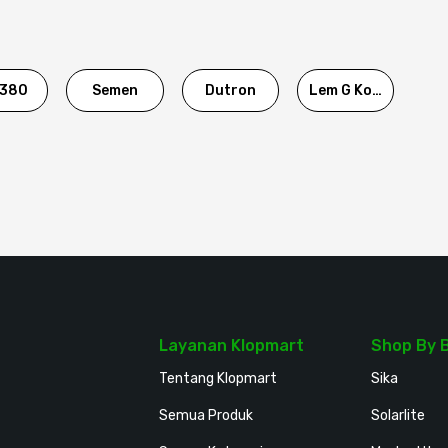
380
Semen
Dutron
Lem G Korea
Layanan Klopmart
Shop By 
Tentang Klopmart
Sika
Semua Produk
Solarlite