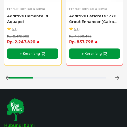
Produk Teknikal & Kimia
Produk Teknikal & Kimia
Additive Cementa.Id 
Additive Laticrete 1776 
Aquapel
Grout Enhancer (Cairan 
Additive untuk Nat 
5.0
5.0
Keramik) 20L
Rp. 2.472.382
Rp. 1.030.492
Rp. 2.247.620
Rp. 837.798
+ Keranjang
+ Keranjang
Hubungi Kami