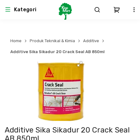
Kategori
Arsitektur
Struktural
MEP
Interior
Landscape
Home
Produk Teknikal & Kimia
Additive
Atap & Rangka
Produk Teknikal & Kimia
Sistem Pengudaraan
Additive Sika Sikadur 20 Crack Seal AB 850ml
Lem
Produk K3
Sistem Elektro
Dinding
Perlengkapan
Sistem Penanggulangan Kebakaran
Pintu, Jendela & Perlengkapan
Bekisting
Sistem Pemipaan
Cat dan Pelapis Dinding
Besi Beton & Wiremesh
Peralatan Elektronik
Additive Sika Sikadur 20 Crack Seal
Lantai
Beton
Peralatan Utama
AB 850ml