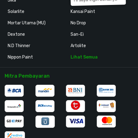
Sika
Holodeck
Solarlite
Kansai Paint
Mortar Utama (MU)
No Drop
Dextone
San-Ei
N.D Thinner
Artolite
Nippon Paint
Lihat Semua
Mitra Pembayaran