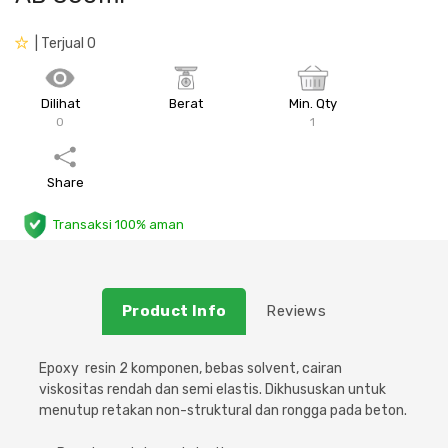
Plafon & Partisi
Material Alam
Sistem Elektrikal
| Terjual 0
Sanitari & Aksesorisnya
Besi Profil & Plat
Pompa dan Pipa
Dilihat
Berat
Min. Qty
0
1
Aksesoris Dapur
Produk Pracetak
Lampu & Listrik
Share
Peralatan & Perkakas
Besi Profil & Baja
Transaksi 100% aman
Aksesoris Perabot
Semen & Sejenisnya
Scaffolding
Product Info
Reviews
Konstruksi
Epoxy resin 2 komponen, bebas solvent, cairan
viskositas rendah dan semi elastis. Dikhususkan untuk
Atap & Lantai
menutup retakan non-struktural dan rongga pada beton.