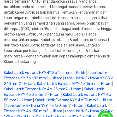
harga termurah. Untuk mendapatkan sesuai yang anda
butuhkan, anda bisa melihat berbagai macam review terbaru
untuk Kabel Listrik setiap harinya. Temukan kenyamanan dan
keuntungan membeli Kabel Listrik secara online dengan pilihan
pengiriman yang sampai dihari yang sama, bebas ongkir, bayar
ditempat (COD), cicilan 0% dari berbagai bank di Indonesia hingga
promo Kabel Listrik untuk pengguna baru! Jadi jika anda
membutuhkan cepat Kabel Listrik, cari & beli online di Klopmart
dari toko Kabel Listrik terdekat adalah solusinya. Lengkapi
kebutuhan pertukangan Kabel Listrik terlengkap & terbaru dari
merk terbaik dengan mudah dan cepat kapanpun dimanapun di
Klopmart sekarang!
Kabel Listrik Extrana NYMHY 2 x 1,5 mm2 - Putih
|
Kabel Listrik
Extrana NYY 3 x 185 mm2 - Hitam
|
Kabel Listrik Extrana NYY 3 x
240 mm2 - Hitam
|
Kabel Listrik Extrana NYY 4 x 16 mm - Hitam
|
Kabel Listrik Extrana NYY 4 x 25 mm2 - Hitam
|
Kabel Listrik
Extrana NYY 4 x 35 mm2 - Hitam
|
Kabel Listrik Extrana NYY 4 x
50 mm2 - Hitam
|
Kabel Listrik Extrana NYY 4 x 70 mm2 - Hitam
|
Kabel Listrik Extrana NYY 4 x 120 mm2 - Hitam
|
Kabel Listrik
Extrana NYY 4 x 150 mm2 - Hitam
|
Kabel Listrik Extrana NYY 4 x
185 mm2 - Hitam
|
Kabel Listrik Extrana NYY 4 x 240 mm2 -