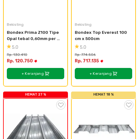
Bekisting
Bekisting
Bondex Prima Z100 Tipe 
Bondex Top Everest 100 
Opal tebal 0,60mm per 
cm x 500cm
meter
5.0
5.0
Rp. 130.410
Rp. 774.506
Rp. 120.750
Rp. 717.135
+ Keranjang
+ Keranjang
HEMAT 27 %
HEMAT 18 %