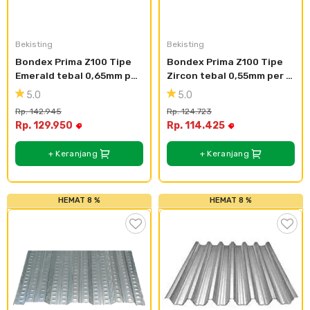
Cat dan Kimia
Saniter
Bekisting
Bekisting
Bondex Prima Z100 Tipe 
Bondex Prima Z100 Tipe 
Emerald tebal 0,65mm per 
Zircon tebal 0,55mm per 
meter
meter
5.0
5.0
Rp. 142.945
Rp. 124.723
Rp. 129.950
Rp. 114.425
+ Keranjang
+ Keranjang
HEMAT 8 %
HEMAT 8 %