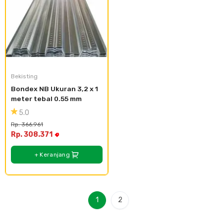
Bekisting
Bondex NB Ukuran 3,2 x 1 
meter tebal 0.55 mm
5.0
Rp. 366.961
Rp. 308.371
+ Keranjang
1
2