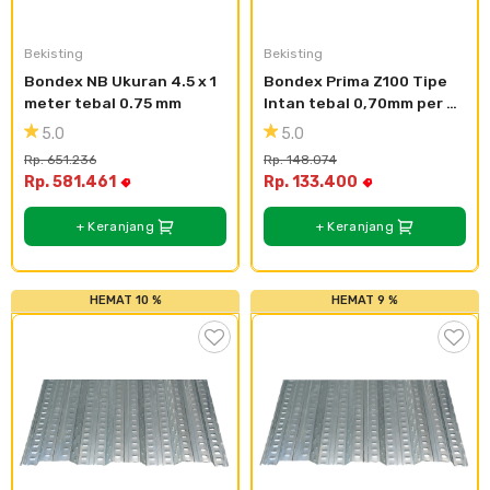
Plafon & Partisi
Material Alam
Sistem Elektrikal
Bekisting
Bekisting
Bondex NB Ukuran 4.5 x 1 
Bondex Prima Z100 Tipe 
Sanitari & Aksesorisnya
Besi Profil & Plat
Pompa dan Pipa
meter tebal 0.75 mm
Intan tebal 0,70mm per 
meter
5.0
5.0
Aksesoris Dapur
Produk Pracetak
Lampu & Listrik
Rp. 651.236
Rp. 148.074
Rp. 581.461
Rp. 133.400
Peralatan & Perkakas
Besi Profil & Baja
+ Keranjang
+ Keranjang
Aksesoris Perabot
Semen & Sejenisnya
HEMAT 10 %
HEMAT 9 %
Scaffolding
Konstruksi
Atap & Lantai