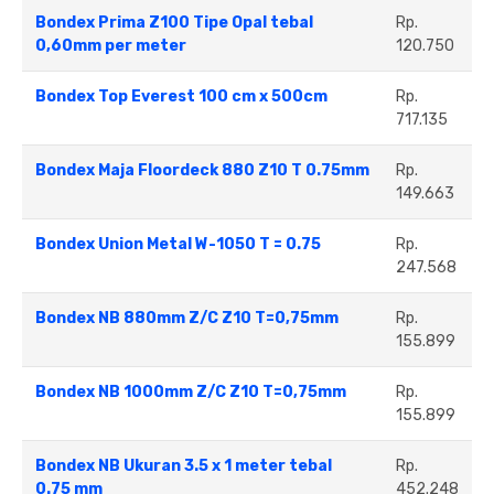
Bondex Prima Z100 Tipe Opal tebal
Rp.
0,60mm per meter
120.750
Bondex Top Everest 100 cm x 500cm
Rp.
717.135
Bondex Maja Floordeck 880 Z10 T 0.75mm
Rp.
149.663
Bondex Union Metal W-1050 T = 0.75
Rp.
247.568
Bondex NB 880mm Z/C Z10 T=0,75mm
Rp.
155.899
Bondex NB 1000mm Z/C Z10 T=0,75mm
Rp.
155.899
Bondex NB Ukuran 3.5 x 1 meter tebal
Rp.
0.75 mm
452.248