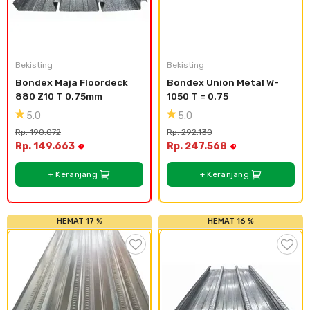
Bekisting
Bekisting
Bondex Maja Floordeck 
Bondex Union Metal W-
880 Z10 T 0.75mm
1050 T = 0.75
5.0
5.0
Rp. 190.072
Rp. 292.130
Rp. 149.663
Rp. 247.568
+ Keranjang
+ Keranjang
HEMAT 17 %
HEMAT 16 %