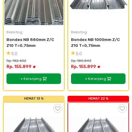
Bekisting
Bekisting
Bondex NB 880mm Z/C 
Bondex NB 1000mm Z/C 
Z10 T=0,75mm
Z10 T=0,75mm
5.0
5.0
Rp. 182.402
Rp. 180.843
Rp. 155.899
Rp. 155.899
+ Keranjang
+ Keranjang
HEMAT 13 %
HEMAT 22 %