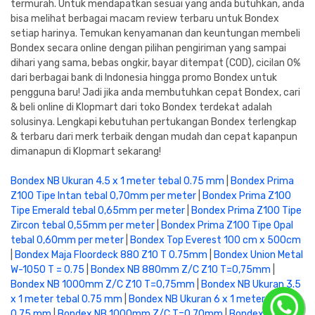
termurah. Untuk mendapatkan sesuai yang anda butuhkan, anda
bisa melihat berbagai macam review terbaru untuk Bondex
setiap harinya. Temukan kenyamanan dan keuntungan membeli
Bondex secara online dengan pilihan pengiriman yang sampai
dihari yang sama, bebas ongkir, bayar ditempat (COD), cicilan 0%
dari berbagai bank di Indonesia hingga promo Bondex untuk
pengguna baru! Jadi jika anda membutuhkan cepat Bondex, cari
& beli online di Klopmart dari toko Bondex terdekat adalah
solusinya. Lengkapi kebutuhan pertukangan Bondex terlengkap
& terbaru dari merk terbaik dengan mudah dan cepat kapanpun
dimanapun di Klopmart sekarang!
Bondex NB Ukuran 4.5 x 1 meter tebal 0.75 mm
|
Bondex Prima
Z100 Tipe Intan tebal 0,70mm per meter
|
Bondex Prima Z100
Tipe Emerald tebal 0,65mm per meter
|
Bondex Prima Z100 Tipe
Zircon tebal 0,55mm per meter
|
Bondex Prima Z100 Tipe Opal
tebal 0,60mm per meter
|
Bondex Top Everest 100 cm x 500cm
|
Bondex Maja Floordeck 880 Z10 T 0.75mm
|
Bondex Union Metal
W-1050 T = 0.75
|
Bondex NB 880mm Z/C Z10 T=0,75mm
|
Bondex NB 1000mm Z/C Z10 T=0,75mm
|
Bondex NB Ukuran 3.5
x 1 meter tebal 0.75 mm
|
Bondex NB Ukuran 6 x 1 meter tebal
0.75 mm
|
Bondex NB 1000mm Z/C T=0,70mm
|
Bondex NB