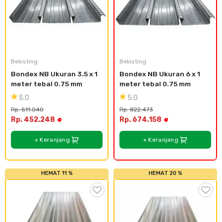
Bekisting
Bekisting
Bondex NB Ukuran 3.5 x 1 
Bondex NB Ukuran 6 x 1 
meter tebal 0.75 mm
meter tebal 0.75 mm
5.0
5.0
Rp. 511.040
Rp. 822.473
Rp. 452.248
Rp. 674.158
+ Keranjang
+ Keranjang
HEMAT 11 %
HEMAT 20 %