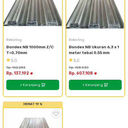
Bekisting
Bekisting
Bondex NB 1000mm Z/C 
Bondex NB Ukuran 6,3 x 1 
T=0,70mm
meter tebal 0.55 mm
5.0
5.0
Rp. 152.283
Rp. 728.530
Rp. 137.192
Rp. 607.108
+ Keranjang
+ Keranjang
HEMAT 19 %