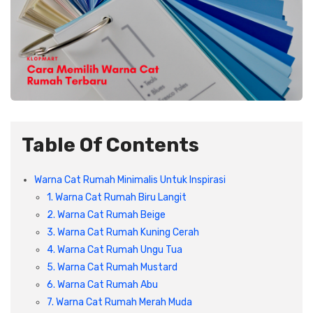
Plafon & Partisi
Material Alam
Sistem Elektrikal
Sanitari & Aksesorisnya
Besi Profil & Plat
Pompa dan Pipa
Aksesoris Dapur
Produk Pracetak
Lampu & Listrik
Peralatan & Perkakas
Besi Profil & Baja
Table Of Contents
Aksesoris Perabot
Semen & Sejenisnya
Warna Cat Rumah Minimalis Untuk Inspirasi
1. Warna Cat Rumah Biru Langit
Scaffolding
2. Warna Cat Rumah Beige
3. Warna Cat Rumah Kuning Cerah
Konstruksi
4. Warna Cat Rumah Ungu Tua
5. Warna Cat Rumah Mustard
Atap & Lantai
6. Warna Cat Rumah Abu
7. Warna Cat Rumah Merah Muda