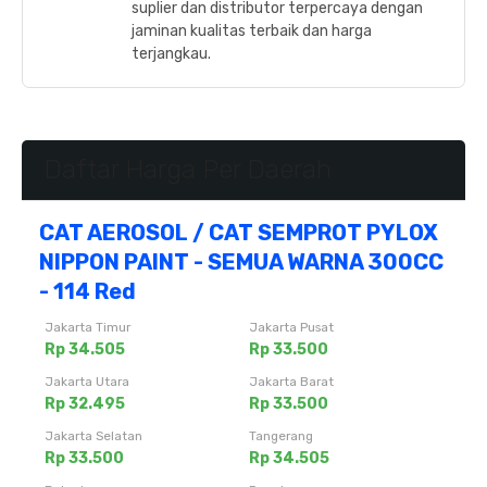
suplier dan distributor terpercaya dengan
jaminan kualitas terbaik dan harga
terjangkau.
Daftar Harga Per Daerah
CAT AEROSOL / CAT SEMPROT PYLOX
NIPPON PAINT - SEMUA WARNA 300CC
- 114 Red
Jakarta Timur
Jakarta Pusat
Rp 34.505
Rp 33.500
Jakarta Utara
Jakarta Barat
Rp 32.495
Rp 33.500
Jakarta Selatan
Tangerang
Rp 33.500
Rp 34.505