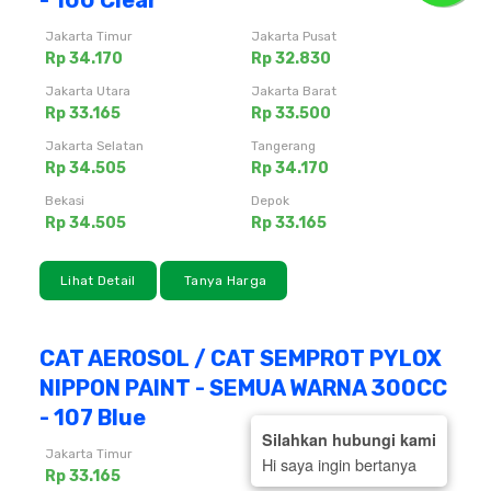
- 100 Clear
Jakarta Timur
Jakarta Pusat
Rp 34.170
Rp 32.830
Jakarta Utara
Jakarta Barat
Rp 33.165
Rp 33.500
Jakarta Selatan
Tangerang
Rp 34.505
Rp 34.170
Bekasi
Depok
Rp 34.505
Rp 33.165
Lihat Detail
Tanya Harga
CAT AEROSOL / CAT SEMPROT PYLOX
NIPPON PAINT - SEMUA WARNA 300CC
- 107 Blue
Silahkan hubungi kami
Jakarta Timur
Jakarta Pusat
Hi saya ingin bertanya
Rp 33.165
Rp 34.505