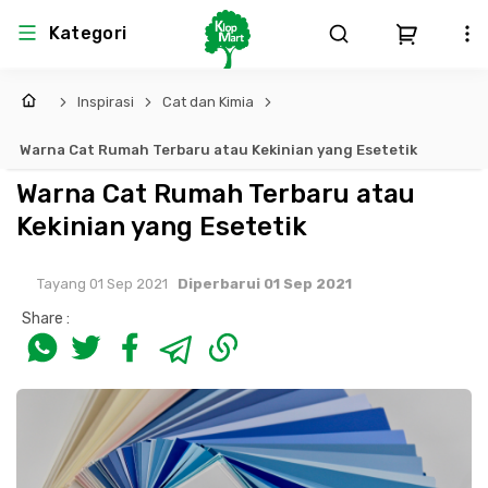
Kategori
Inspirasi
Cat dan Kimia
Arsitektur
Struktural
MEP
Interior
Landscape
Warna Cat Rumah Terbaru atau Kekinian yang Esetetik
Atap & Rangka
Produk Teknikal & Kimia
Sistem Pengudaraan
Warna Cat Rumah Terbaru atau
Kekinian yang Esetetik
Lem
Produk K3
Sistem Elektro
Tayang 01 Sep 2021
Diperbarui 01 Sep 2021
Dinding
Perlengkapan
Sistem Penanggulangan Kebakaran
Share :
Pintu, Jendela & Perlengkapan
Bekisting
Sistem Pemipaan
Cat dan Pelapis Dinding
Besi Beton & Wiremesh
Peralatan Elektronik
Lantai
Beton
Peralatan Utama