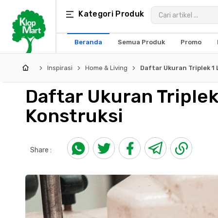
Kategori
Kategori Produk
×
Produk
Beranda
Semua Produk
Promo
Arsitektur
Inspirasi
Home & Living
Daftar Ukuran Triplek 
Struktural
Daftar Ukuran Triple
MEP
Konstruksi
Interior
Landscape
Share :