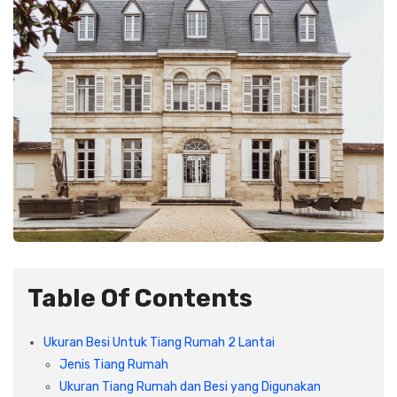
Plafon & Partisi
Material Alam
Sistem Elektrikal
Sanitari & Aksesorisnya
Besi Profil & Plat
Pompa dan Pipa
Aksesoris Dapur
Produk Pracetak
Lampu & Listrik
Peralatan & Perkakas
Besi Profil & Baja
Aksesoris Perabot
Semen & Sejenisnya
Scaffolding
Table Of Contents
Konstruksi
Ukuran Besi Untuk Tiang Rumah 2 Lantai
Atap & Lantai
Jenis Tiang Rumah
Ukuran Tiang Rumah dan Besi yang Digunakan