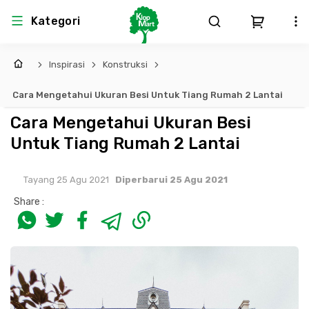
Kategori
Inspirasi
Konstruksi
Arsitektur
Struktural
MEP
Interior
Landscape
Cara Mengetahui Ukuran Besi Untuk Tiang Rumah 2 Lantai
Atap & Rangka
Produk Teknikal & Kimia
Sistem Pengudaraan
Cara Mengetahui Ukuran Besi
Untuk Tiang Rumah 2 Lantai
Lem
Produk K3
Sistem Elektro
Tayang 25 Agu 2021
Diperbarui 25 Agu 2021
Dinding
Perlengkapan
Sistem Penanggulangan Kebakaran
Share :
Pintu, Jendela & Perlengkapan
Bekisting
Sistem Pemipaan
Cat dan Pelapis Dinding
Besi Beton & Wiremesh
Peralatan Elektronik
Lantai
Beton
Peralatan Utama