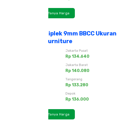
Lihat Detail
Tanya Harga
Triplek / Multiplek 9mm BBCC Ukuran
4x8F untuk Furniture
Jakarta Timur
Jakarta Pusat
Rp 134.640
Rp 134.640
Jakarta Utara
Jakarta Barat
Rp 140.080
Rp 140.080
Jakarta Selatan
Tangerang
Rp 136.000
Rp 133.280
Bekasi
Depok
Rp 138.720
Rp 136.000
Lihat Detail
Tanya Harga