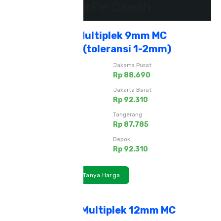
Daftar Harga Per Daerah
Triplek Cor/Multiplek 9mm MC
Ukuran 4x8F (toleransi 1-2mm)
Jakarta Timur
Jakarta Pusat
Rp 87.785
Rp 88.690
Jakarta Utara
Jakarta Barat
Rp 92.310
Rp 92.310
Jakarta Selatan
Tangerang
Rp 90.500
Rp 87.785
Bekasi
Depok
Rp 89.595
Rp 92.310
Lihat Detail
Tanya Harga
Triplek Cor / Multiplek 12mm MC