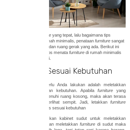
Setelah memilih
furniture
yang tepat, lalu bagaimana tips
menatanya? Dalam rumah minimalis, penataan
furniture
sangat
memengaruhi tampilan dan ruang gerak yang ada. Berikut ini
merupakan beberapa tips menata
furniture
di rumah minimalis
yang perlu Anda ketahui.
1. Letakkan Sesuai Kebutuhan
Hal pertama yang perlu Anda lakukan adalah meletakkan
furniture
sesuai dengan kebutuhan. Apabila
furniture
yang
diletakkan terlalu memenuhi ruang kosong, maka akan terasa
sesak dan ruangan terlihat sempit. Jadi, letakkan
furniture
dengan ukuran yang pas sesuai kebutuhan
Misalnya adalah letakkan kabinet sudut untuk meletakkan
berbagai barang. Dengan meletakkan
furniture
di sudut maka