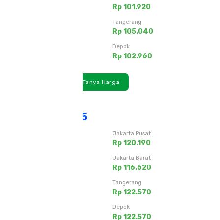
Rp 100.880
Rp 101.920
Jakarta Selatan
Tangerang
Rp 105.040
Rp 105.040
Bekasi
Depok
Rp 101.920
Rp 102.960
Lihat Detail
Tanya Harga
SikaGrout 215
Jakarta Timur
Jakarta Pusat
Rp 122.570
Rp 120.190
Jakarta Utara
Jakarta Barat
Rp 115.430
Rp 116.620
Jakarta Selatan
Tangerang
Rp 122.570
Rp 122.570
Bekasi
Depok
Rp 120.190
Rp 122.570