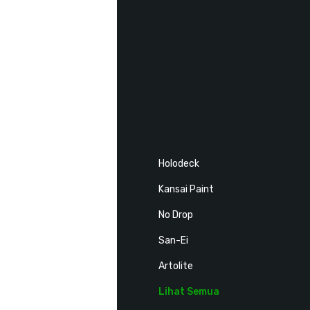
Tentang Klopmart
Semua Produk
Semua Kategori
Produk Terbaru
Inspirasi
Shop By Brands
Sika
Holodeck
Solarlite
Kansai Paint
Mortar Utama (MU)
No Drop
Dextone
San-Ei
N.D Thinner
Artolite
Nippon Paint
Lihat Semua