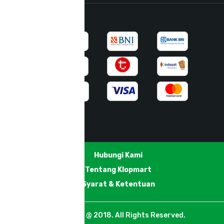
Mitra Pembayaran
Hubungi Kami
Tentang Klopmart
Syarat & Ketentuan
PT. Klopmart @ 2018. All Rights Reserved.