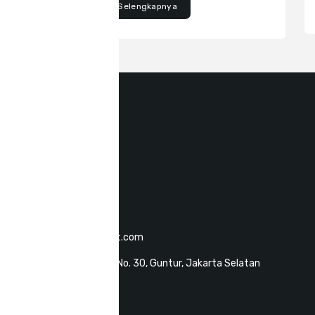
Selengkapnya
Hubungi Kami
021-8311146
+62818777092
customer@klopmart.com
Jalan Sultan Agung No. 30, Guntur, Jakarta Selatan
Layanan Klopmart