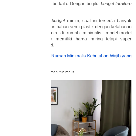
repot mengganti secara berkala. Dengan begitu,
budget furniture
Anda pun aman.
Apabila Anda memiliki
budget
minim, saat ini tersedia banyak
furniture
yang terbuat dari bahan semi plastik dengan ketahanan
cukup lama. Untuk sofa di rumah minimalis, model-model
scandinavian
biasanya memiliki harga miring tetapi super
nyaman dan cukup awet.
Baca juga:
7 Furniture Rumah Minimalis Kebutuhan Wajib yang
Estetik
Tips Menata Furniture di Rumah Minimalis