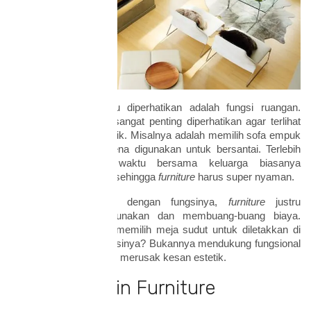
Hal kedua yang perlu diperhatikan adalah fungsi ruangan.
Penempatan
furniture
sangat penting diperhatikan agar terlihat
lebih sesuai dan menarik. Misalnya adalah memilih sofa empuk
di ruang keluarga karena digunakan untuk bersantai. Terlebih
lagi, menghabiskan waktu bersama keluarga biasanya
memakan durasi lama sehingga
furniture
harus super nyaman.
Apabila tidak sesuai dengan fungsinya,
furniture
justru
cenderung jarang digunakan dan membuang-buang biaya.
Misalnya ketika Anda memilih meja sudut untuk diletakkan di
ruang makan, apa fungsinya? Bukannya mendukung fungsional
ruangan,
furniture
justru merusak kesan estetik.
3. Pilih Desain Furniture