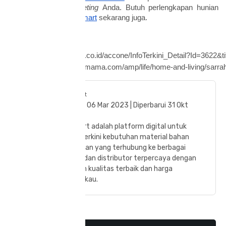
guna membantu
budgeting
Anda. Butuh perlengkapan hunian
lainnya?
Kunjungi Klopmart
sekarang juga.
Sumber rujukan:
https://www.acc.co.id/accone/InfoTerkini_Detail?Id=3622&
https://www.popmama.com/amp/life/home-and-living/sarrah-u
Klopmart
Tayang 06 Mar 2023 | Diperbarui 31 Okt
2023
KlopMart adalah platform digital untuk
solusi terkini kebutuhan material bahan
bangunan yang terhubung ke berbagai
suplier dan distributor terpercaya dengan
jaminan kualitas terbaik dan harga
terjangkau.