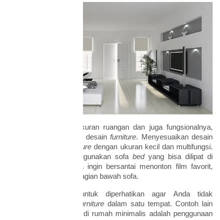
Setelah mengetahui ukuran ruangan dan juga fungsionalnya,
mulailah untuk memilih desain
furniture
. Menyesuaikan desain
rumah minimalis,
furniture
dengan ukuran kecil dan multifungsi.
Misalnya adalah menggunakan sofa
bed
yang bisa dilipat di
ruang keluarga. Ketika ingin bersantai menonton film favorit,
Anda tinggal menarik bagian bawah sofa.
Faktor ini penting untuk diperhatikan agar Anda tidak
memerlukan banyak
furniture
dalam satu tempat. Contoh lain
yang kerap digunakan di rumah minimalis adalah penggunaan