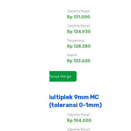
Ukuran 4x8F
Jakarta Timur
Jakarta Pusat
Rp 132.310
Rp 131.000
Jakarta Utara
Jakarta Barat
Rp 133.620
Rp 134.930
Jakarta Selatan
Tangerang
Rp 128.380
Rp 128.380
Bekasi
Depok
Rp 129.690
Rp 133.620
Lihat Detail
Tanya Harga
Triplek Cor/Multiplek 9mm MC
Ukuran 4x8F (toleransi 0-1mm)
Jakarta Timur
Jakarta Pusat
Rp 106.080
Rp 104.000
Jakarta Utara
Jakarta Barat