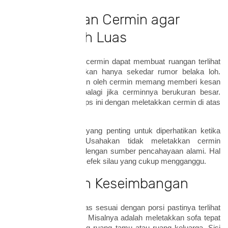
3. Manfaatkan Cermin agar
Terlihat Lebih Luas
Pernah dengar bahwa cermin dapat membuat ruangan terlihat
lebih luas? Hal ini bukan hanya sekedar rumor belaka loh.
Refleksi yang diciptakan oleh cermin memang memberi kesan
ruangan lebih lega, apalagi jika cerminnya berukuran besar.
Anda dapat mencoba tips ini dengan meletakkan cermin di atas
meja laci ruang tamu.
Namun, ada satu hal yang penting untuk diperhatikan ketika
memasang cermin. Usahakan tidak meletakkan cermin
berhadapan langsung dengan sumber pencahayaan alami. Hal
ini dapat menyebabkan efek silau yang cukup mengganggu.
4. Perhatikan Keseimbangan
Posisi
furniture
yang pas sesuai dengan porsi pastinya terlihat
lebih rapi dan menarik. Misalnya adalah meletakkan sofa tepat