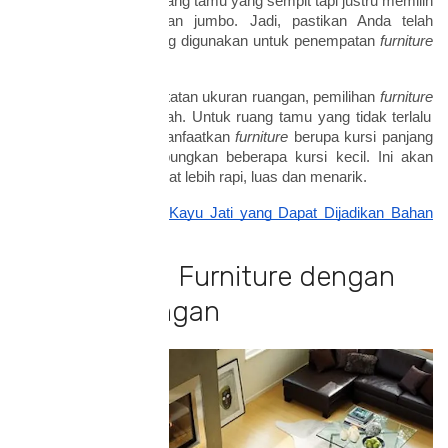
ketika Anda memiliki ruang tamu yang sempit tapi justru memilih
furniture
dengan ukuran jumbo. Jadi, pastikan Anda telah
mengukur ruangan yang digunakan untuk penempatan
furniture
terlebih dahulu.
Jika sudah memiliki catatan ukuran ruangan, pemilihan
furniture
pun menjadi lebih mudah. Untuk ruang tamu yang tidak terlalu
luas, Anda dapat memanfaatkan
furniture
berupa kursi panjang
dibandingkan menggabungkan beberapa kursi kecil. Ini akan
membuat ruangan terlihat lebih rapi, luas dan menarik.
Baca juga:
4 Ciri-Ciri Kayu Jati yang Dapat Dijadikan Bahan
Furnitur
2. Sesuaikan Furniture dengan
Fungsi Ruangan