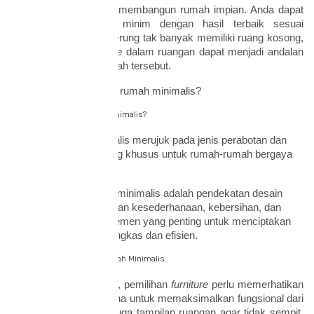
lahan yang luas untuk membangun rumah impian. Anda dapat
memanfaatkan lahan minim dengan hasil terbaik sesuai
keinginan. Meski cenderung tak banyak memiliki ruang kosong,
tetapi penataan
furniture
dalam ruangan dapat menjadi andalan
untuk mengatasi masalah tersebut.
Lantas, apa itu
furniture
rumah minimalis?
Apa Itu Furniture Rumah Minimalis?
Furniture
rumah minimalis merujuk pada jenis perabotan dan
dekorasi yang dirancang khusus untuk rumah-rumah bergaya
minimalis.
Adapun konsep rumah minimalis adalah pendekatan desain
interior yang menekankan kesederhanaan, kebersihan, dan
penggunaan elemen-elemen yang penting untuk menciptakan
tampilan rumah yang ringkas dan efisien.
Tips Memilih Furniture Rumah Minimalis
Untuk rumah minimalis, pemilihan
furniture
perlu memerhatikan
beberapa hal. Ini berguna untuk memaksimalkan fungsional dari
furniture
tersebut dan juga tampilan ruangan agar tidak sempit.