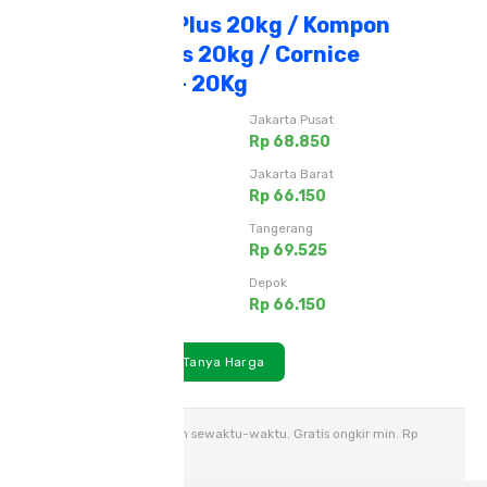
Compound APlus 20kg / Kompon
Gypsum APlus 20kg / Cornice
Adhesive A+ - 20Kg
Jakarta Timur
Jakarta Pusat
Rp 66.825
Rp 68.850
Jakarta Utara
Jakarta Barat
Rp 66.150
Rp 66.150
Jakarta Selatan
Tangerang
Rp 65.475
Rp 69.525
Bekasi
Depok
Rp 69.525
Rp 66.150
Lihat Detail
Tanya Harga
Harga dapat berubah sewaktu-waktu. Gratis ongkir min. Rp
500.000