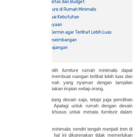
5. Bahan Berkualitas dan Budget
Tips Menata Furniture di Rumah Minimalis
1. Letakkan Sesuai Kebutuhan
2. Atur Pencahayaan
3. Manfaatkan Cermin agar Terlihat Lebih Luas
4. Perhatikan Keseimbangan
5. Tambahkan Pajangan
Mengetahui tips memilih
furniture
rumah minimalis dapat
membantu Anda untuk membuat ruangan terlihat lebih luas dan
menarik. Memiliki rumah yang nyaman dengan tampilan
menarik pastinya merupakan impian setiap orang.
Hal ini tidak hanya tentang desain saja, tetapi juga pemilihan
furniture
yang sesuai. Apalagi untuk rumah dengan desain
minimalis, perlu cara khusus untuk menata
furniture
dalam
ruangan-ruangannya.
Rumah dengan desain minimalis sendiri tengah menjadi tren di
masyarakat. Tentunya, hal ini dikarenakan tidak memerlukan