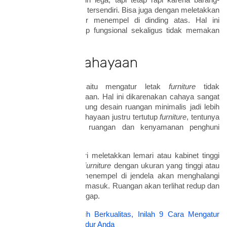
ruang akan terasa lebih lega, tapi tetap rapi karena barang-
barang memiliki tempat tersendiri. Bisa juga dengan meletakkan
lemari peralatan dapur menempel di dinding atas. Hal ini
membuat
furniture
tetap fungsional sekaligus tidak memakan
tempat.
2. Atur Pencahayaan
Tips yang kedua yaitu mengatur letak
furniture
tidak
menghalangi pencahayaan. Hal ini dikarenakan cahaya sangat
penting dalam mendukung desain ruangan minimalis jadi lebih
menarik. Apabila pencahayaan justru tertutup
furniture
, tentunya
mengganggu estetika ruangan dan kenyamanan penghuni
rumah.
Misalnya adalah hindari meletakkan lemari atau kabinet tinggi
menempel di jendela.
Furniture
dengan ukuran yang tinggi atau
besar jika diletakkan menempel di jendela akan menghalangi
cahaya matahari untuk masuk. Ruangan akan terlihat redup dan
memberikan kesan pengap.
Baca juga:
Tidur Lebih Berkualitas, Inilah 9 Cara Mengatur
Pencahayaan Kamar Tidur Anda