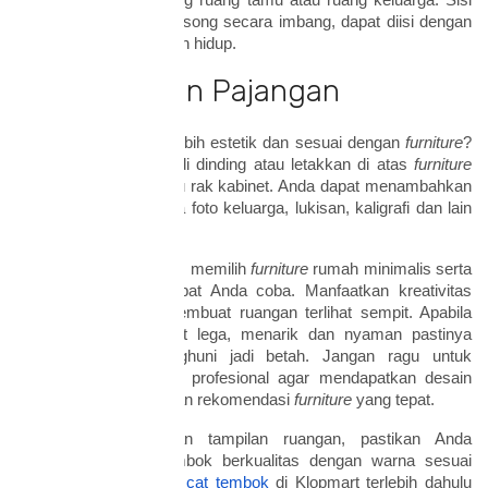
di bagian tengah dinding ruang tamu atau ruang keluarga. Sisi
kanan dan kiri yang kosong secara imbang, dapat diisi dengan
meja kecil atau tanaman hidup.
5. Tambahkan Pajangan
Ingin ruangan terlihat lebih estetik dan sesuai dengan
furniture
?
Tambahkan pajangan di dinding atau letakkan di atas
furniture
seperti meja sudut atau rak kabinet. Anda dapat menambahkan
pajangan berupa pigura foto keluarga, lukisan, kaligrafi dan lain
sebagainya.
Itulah tadi beberapa tips memilih
furniture
rumah minimalis serta
penataannya yang dapat Anda coba. Manfaatkan kreativitas
agar
furniture
tidak membuat ruangan terlihat sempit. Apabila
desain ruangan terlihat lega, menarik dan nyaman pastinya
membuat setiap penghuni jadi betah. Jangan ragu untuk
menggunakan layanan profesional agar mendapatkan desain
ruangan menarik dengan rekomendasi
furniture
yang tepat.
Untuk memaksimalkan tampilan ruangan, pastikan Anda
menggunakan cat tembok berkualitas dengan warna sesuai
selera. Yuk cek
harga cat tembok
di Klopmart terlebih dahulu