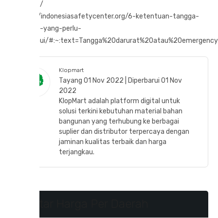
darurat/
https://indonesiasafetycenter.org/6-ketentuan-tangga-
darurat-yang-perlu-
diketahui/#:~:text=Tangga%20darurat%20atau%20emergency
Klopmart
Tayang 01 Nov 2022 | Diperbarui 01 Nov
2022
KlopMart adalah platform digital untuk
solusi terkini kebutuhan material bahan
bangunan yang terhubung ke berbagai
suplier dan distributor terpercaya dengan
jaminan kualitas terbaik dan harga
terjangkau.
Daftar Harga Per Daerah