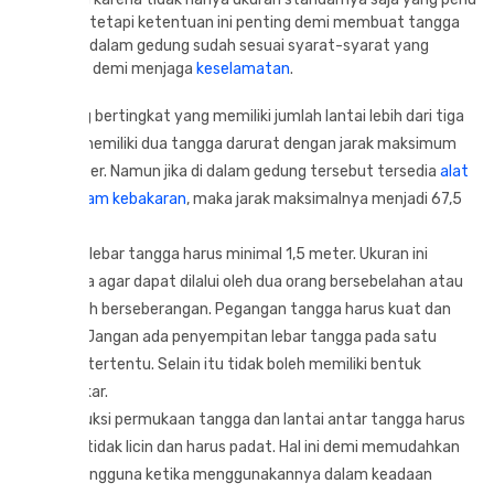
diketahui, tetapi ketentuan ini penting demi membuat tangga
darurat di dalam gedung sudah sesuai syarat-syarat yang
dianjurkan demi menjaga
keselamatan
.
Gedung bertingkat yang memiliki jumlah lantai lebih dari tiga
harus memiliki dua tangga darurat dengan jarak maksimum
45 meter. Namun jika di dalam gedung tersebut tersedia
alat
pemadam kebakaran
, maka jarak maksimalnya menjadi 67,5
meter.
Ukuran lebar tangga harus minimal 1,5 meter. Ukuran ini
berguna agar dapat dilalui oleh dua orang bersebelahan atau
dari arah berseberangan. Pegangan tangga harus kuat dan
kokoh. Jangan ada penyempitan lebar tangga pada satu
bagian tertentu. Selain itu tidak boleh memiliki bentuk
melingkar.
Konstruksi permukaan tangga dan lantai antar tangga harus
dibuat tidak licin dan harus padat. Hal ini demi memudahkan
para pengguna ketika menggunakannya dalam keadaan