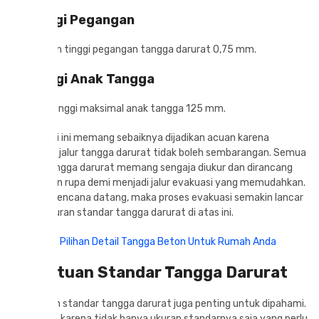
3. Tinggi Pegangan
Sedangkan tinggi pegangan tangga darurat 0,75 mm.
4. Tinggi Anak Tangga
Terakhir, tinggi maksimal anak tangga 125 mm.
Spesifikasi ini memang sebaiknya dijadikan acuan karena
membuat jalur tangga darurat tidak boleh sembarangan. Semua
ukuran tangga darurat memang sengaja diukur dan dirancang
sedemikian rupa demi menjadi jalur evakuasi yang memudahkan.
Jika ada bencana datang, maka proses evakuasi semakin lancar
berkat ukuran standar tangga darurat di atas ini.
Baca juga:
Pilihan Detail Tangga Beton Untuk Rumah Anda
Ketentuan Standar Tangga Darurat
Ketentuan standar tangga darurat juga penting untuk dipahami.
Alasannya karena tidak hanya ukuran standarnya saja yang perlu