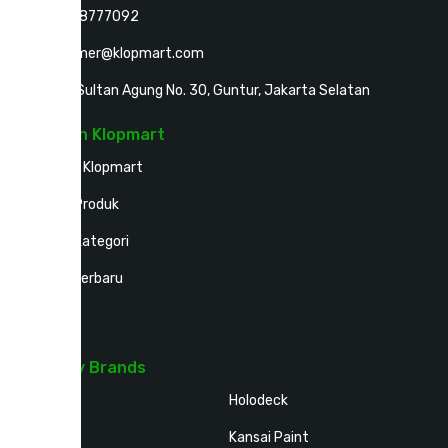
+62818777092
customer@klopmart.com
Jalan Sultan Agung No. 30, Guntur, Jakarta Selatan
Layanan Klopmart
Tentang Klopmart
Semua Produk
Semua Kategori
Produk Terbaru
Inspirasi
Shop By Brands
Sika
Holodeck
Solarlite
Kansai Paint