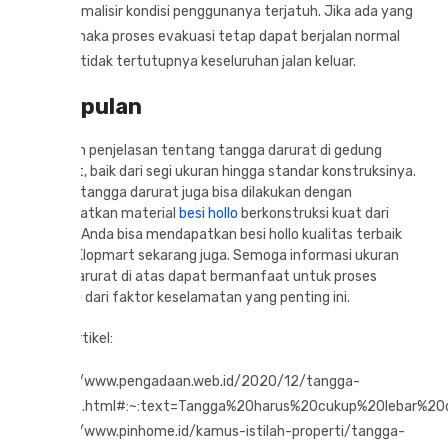
meminimalisir kondisi penggunanya terjatuh. Jika ada yang
jatuh, maka proses evakuasi tetap dapat berjalan normal
karena tidak tertutupnya keseluruhan jalan keluar.
Kesimpulan
Jadi, itulah penjelasan tentang tangga darurat di gedung
bertingkat, baik dari segi ukuran hingga standar konstruksinya.
Membuat tangga darurat juga bisa dilakukan dengan
memanfaatkan material
besi hollo
berkonstruksi kuat dari
Klopmart. Anda bisa mendapatkan besi hollo kualitas terbaik
bersama Klopmart sekarang juga. Semoga informasi ukuran
standar darurat di atas dapat bermanfaat untuk proses
konstruksi dari faktor keselamatan yang penting ini.
Sumber artikel:
https://www.pengadaan.web.id/2020/12/tangga-
darurat.html#:~:text=Tangga%20harus%20cukup%20lebar%2
https://www.pinhome.id/kamus-istilah-properti/tangga-