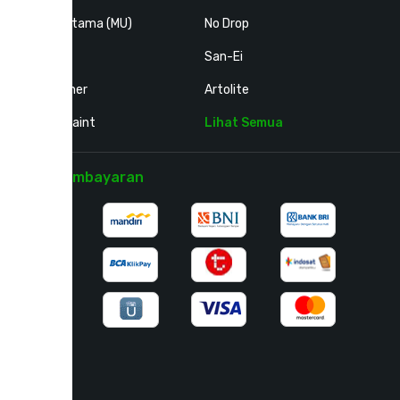
Mortar Utama (MU)
No Drop
Dextone
San-Ei
N.D Thinner
Artolite
Nippon Paint
Lihat Semua
Mitra Pembayaran