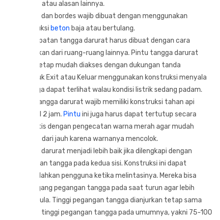
darurat atau alasan lainnya.
Tangga dan bordes wajib dibuat dengan menggunakan
konstruksi
beton
baja atau bertulang.
Penempatan tangga darurat harus dibuat dengan cara
dipisahkan dari ruang-ruang lainnya. Pintu tangga darurat
harus tetap mudah diakses dengan dukungan tanda
penunjuk Exit atau Keluar menggunakan konstruksi menyala
sehingga dapat terlihat walau kondisi listrik sedang padam.
Pintu tangga darurat wajib memiliki konstruksi tahan api
minimal 2 jam.
Pintu
ini juga harus dapat tertutup secara
otomatis dengan pengecatan warna merah agar mudah
terlihat dari jauh karena warnanya mencolok.
Tangga darurat menjadi lebih baik jika dilengkapi dengan
pegangan tangga pada kedua sisi. Konstruksi ini dapat
memudahkan pengguna ketika melintasinya. Mereka bisa
memegang pegangan tangga pada saat turun agar lebih
aman pula. Tinggi pegangan tangga dianjurkan tetap sama
dengan tinggi pegangan tangga pada umumnya, yakni 75-100