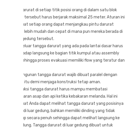
cm.
Pintu darurat di setiap titik posisi orang di dalam satu blok
gedung tersebut harus berjarak maksimal 25 meter. Aturan ini
membuat setiap orang dapat menjangkau pintu darurat
dengan lebih mudah dan cepat di mana pun mereka berada di
dalam gedung tersebut.
Pintu keluar tangga darurat yang ada pada lantai dasar harus
menghadap langsung ke bagian titik kumpul atau assembly
point sehingga proses evakuasi memiliki flow yang teratur dan
aman.
Pembangunan tangga darurat wajib dibuat paralel dengan
gedung itu demi menjaga konstruksi tetap aman.
Konstruksi tangga darurat harus mampu membatasi
penyebaran asap dan api ketika kebakaran melanda. Hal ini
membuat Anda dapat melihat tangga darurat yang posisinya
berada di luar gedung, bahkan memiliki dinding yang tidak
tertutup secara penuh sehingga dapat melihat langsung ke
luar gedung. Tangga darurat di luar gedung dibuat untuk