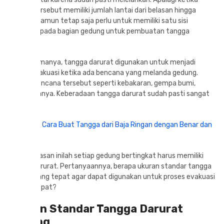
gedung tersebut memiliki jumlah lantai dari belasan hingga
puluhan. Namun tetap saja perlu untuk memiliki satu sisi
tersendiri pada bagian gedung untuk pembuatan tangga
darurat.
Sesuai namanya, tangga darurat digunakan untuk menjadi
sarana evakuasi ketika ada bencana yang melanda gedung.
Contoh bencana tersebut seperti kebakaran, gempa bumi,
hingga lainnya. Keberadaan tangga darurat sudah pasti sangat
penting.
Baca juga:
Cara Buat Tangga dari Baja Ringan dengan Benar dan
Mudah
Dengan alasan inilah setiap gedung bertingkat harus memiliki
tangga darurat. Pertanyaannya, berapa ukuran standar tangga
darurat yang tepat agar dapat digunakan untuk proses evakuasi
dengan cepat?
Ukuran Standar Tangga Darurat
Gedung