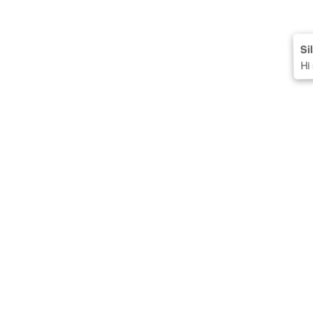
Si
Hi