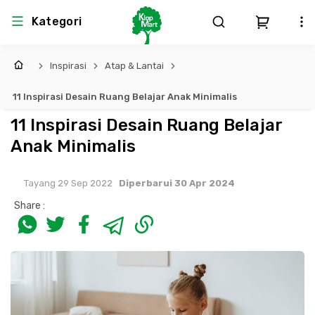
Kategori
Inspirasi
Atap & Lantai
Arsitektur
Struktural
MEP
Interior
Landscape
11 Inspirasi Desain Ruang Belajar Anak Minimalis
Atap & Rangka
Produk Teknikal & Kimia
Sistem Pengudaraan
11 Inspirasi Desain Ruang Belajar
Anak Minimalis
Lem
Produk K3
Sistem Elektro
Tayang 29 Sep 2022
Diperbarui 30 Apr 2024
Dinding
Perlengkapan
Sistem Penanggulangan Kebakaran
Share :
Pintu, Jendela & Perlengkapan
Bekisting
Sistem Pemipaan
Cat dan Pelapis Dinding
Besi Beton & Wiremesh
Peralatan Elektronik
Lantai
Beton
Peralatan Utama