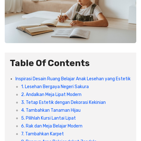
Plafon & Partisi
Material Alam
Sistem Elektrikal
Sanitari & Aksesorisnya
Besi Profil & Plat
Pompa dan Pipa
Aksesoris Dapur
Produk Pracetak
Lampu & Listrik
Peralatan & Perkakas
Besi Profil & Baja
Table Of Contents
Aksesoris Perabot
Semen & Sejenisnya
Inspirasi Desain Ruang Belajar Anak Lesehan yang Estetik
1. Lesehan Bergaya Negeri Sakura
Scaffolding
2. Andalkan Meja Lipat Modern
3. Tetap Estetik dengan Dekorasi Kekinian
Konstruksi
4. Tambahkan Tanaman Hijau
5. Pilihlah Kursi Lantai Lipat
6. Rak dan Meja Belajar Modern
Atap & Lantai
7. Tambahkan Karpet