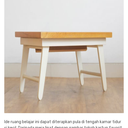
Ide ruang belajar ini dapat diterapkan pula di tengah kamar tidur
si kecil. Daripada meja lipat dengan gambar tokoh kartun favorit,