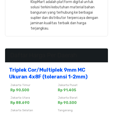
KlopMart adalah platform digital untuk
solusi terkini kebutuhan material bahan
bangunan yang terhubung ke berbagai
suplier dan distributor terpercaya dengan
jaminan kualitas terbaik dan harga
terjangkau.
Daftar Harga Per Daerah
Triplek Cor/Multiplek 9mm MC
Ukuran 4x8F (toleransi 1-2mm)
Jakarta Timur
Jakarta Pusat
Rp 90.500
Rp 91.405
Jakarta Utara
Jakarta Barat
Rp 88.690
Rp 90.500
Jakarta Selatan
Tangerang