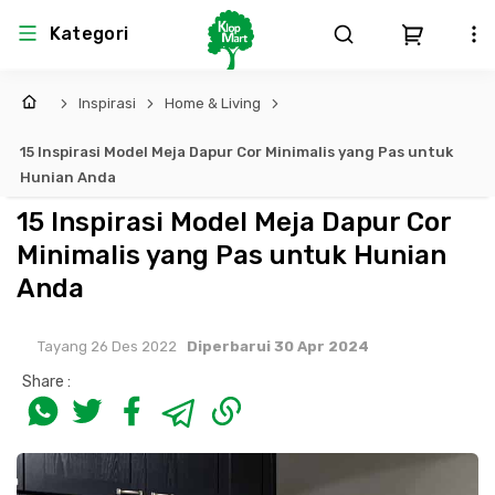
Kategori
Inspirasi
Home & Living
Arsitektur
Struktural
MEP
Interior
Landscape
15 Inspirasi Model Meja Dapur Cor Minimalis yang Pas untuk
Atap & Rangka
Produk Teknikal & Kimia
Sistem Pengudaraan
Hunian Anda
15 Inspirasi Model Meja Dapur Cor
Lem
Produk K3
Sistem Elektro
Minimalis yang Pas untuk Hunian
Anda
Dinding
Perlengkapan
Sistem Penanggulangan Kebakaran
Tayang 26 Des 2022
Diperbarui 30 Apr 2024
Pintu, Jendela & Perlengkapan
Bekisting
Sistem Pemipaan
Share :
Cat dan Pelapis Dinding
Besi Beton & Wiremesh
Peralatan Elektronik
Lantai
Beton
Peralatan Utama