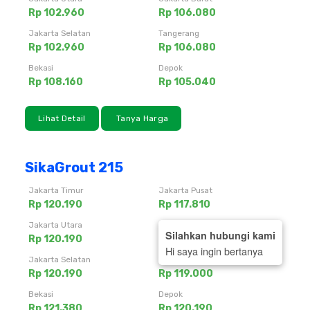
Rp 102.960
Rp 106.080
Jakarta Selatan
Tangerang
Rp 102.960
Rp 106.080
Bekasi
Depok
Rp 108.160
Rp 105.040
Lihat Detail
Tanya Harga
SikaGrout 215
Jakarta Timur
Jakarta Pusat
Rp 120.190
Rp 117.810
Jakarta Utara
Jakarta Barat
Silahkan hubungi kami
Rp 120.190
Rp 120.190
Hi saya ingin bertanya
Jakarta Selatan
Tangerang
Rp 120.190
Rp 119.000
Bekasi
Depok
Rp 121.380
Rp 120.190