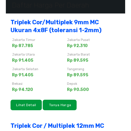
Daftar Harga Per Daerah
Triplek Cor/Multiplek 9mm MC
Ukuran 4x8F (toleransi 1-2mm)
Jakarta Timur
Jakarta Pusat
Rp 87.785
Rp 92.310
Jakarta Utara
Jakarta Barat
Rp 91.405
Rp 89.595
Jakarta Selatan
Tangerang
Rp 91.405
Rp 89.595
Bekasi
Depok
Rp 94.120
Rp 90.500
Lihat Detail
Tanya Harga
Triplek Cor / Multiplek 12mm MC