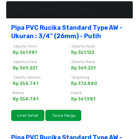
Daftar Harga Per Daerah
Pipa PVC Rucika Standard Type AW -
Ukuran : 3/4" (26mm) - Putih
Jakarta Timur
Jakarta Pusat
Rp 361.981
Rp 351.122
Jakarta Utara
Jakarta Barat
Rp 369.221
Rp 369.221
Jakarta Selatan
Tangerang
Rp 354.741
Rp 372.840
Bekasi
Depok
Rp 354.741
Rp 361.981
Lihat Detail
Tanya Harga
Pipa PVC Rucika Standard Type AW -