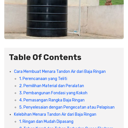
Plafon & Partisi
Material Alam
Sistem Elektrikal
Sanitari & Aksesorisnya
Besi Profil & Plat
Pompa dan Pipa
Aksesoris Dapur
Produk Pracetak
Lampu & Listrik
Peralatan & Perkakas
Besi Profil & Baja
Table Of Contents
Aksesoris Perabot
Semen & Sejenisnya
Cara Membuat Menara Tandon Air dari Baja Ringan
1. Perencanaan yang Teliti
Scaffolding
2. Pemilihan Material dan Peralatan
3. Pembangunan Fondasi yang Kokoh
Konstruksi
4. Pemasangan Rangka Baja Ringan
5. Penyelesaian dengan Pengecatan atau Pelapisan
Kelebihan Menara Tandon Air dari Baja Ringan
Atap & Lantai
1. Ringan dan Mudah Dipasang