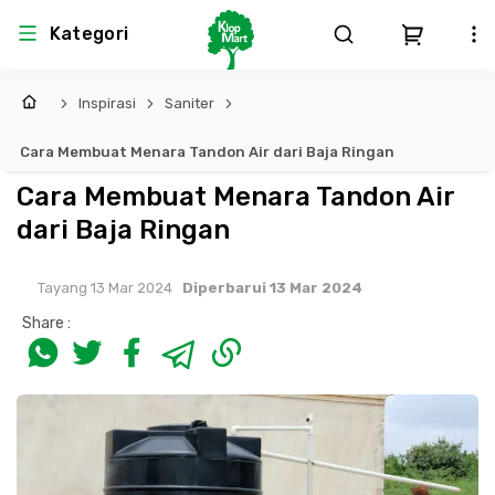
Kategori
Inspirasi
Saniter
Arsitektur
Struktural
MEP
Interior
Landscape
Cara Membuat Menara Tandon Air dari Baja Ringan
Atap & Rangka
Produk Teknikal & Kimia
Sistem Pengudaraan
Cara Membuat Menara Tandon Air
dari Baja Ringan
Lem
Produk K3
Sistem Elektro
Tayang 13 Mar 2024
Diperbarui 13 Mar 2024
Dinding
Perlengkapan
Sistem Penanggulangan Kebakaran
Share :
Pintu, Jendela & Perlengkapan
Bekisting
Sistem Pemipaan
Cat dan Pelapis Dinding
Besi Beton & Wiremesh
Peralatan Elektronik
Lantai
Beton
Peralatan Utama