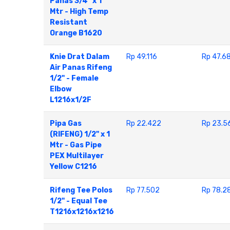
Panas 3/4" x 1
Mtr - High Temp
Resistant
Orange B1620
Knie Drat Dalam
Rp 49.116
Rp 47.6
Air Panas Rifeng
1/2" - Female
Elbow
L1216x1/2F
Pipa Gas
Rp 22.422
Rp 23.5
(RIFENG) 1/2" x 1
Mtr - Gas Pipe
PEX Multilayer
Yellow C1216
Rifeng Tee Polos
Rp 77.502
Rp 78.2
1/2" - Equal Tee
T1216x1216x1216