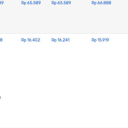
89
Rp 65.589
Rp 65.589
Rp 66.888
58
Rp 16.402
Rp 16.241
Rp 15.919
0