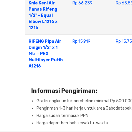
Knie Keni Air
Rp 66.239
Rp 65.5
Panas Rifeng
1/2'' - Equal
Elbow L1216 x
1216
RIFENG Pipa Air
Rp 15.919
Rp 15.7
Dingin 1/2" x 1
Mtr - PEX
Multilayer Putih
A1216
Informasi Pengiriman:
Gratis ongkir untuk pembelian minimal Rp 500.00
Pengiriman 1-3 hari kerja untuk area Jabodetabek
Harga sudah termasuk PPN
Harga dapat berubah sewaktu-waktu