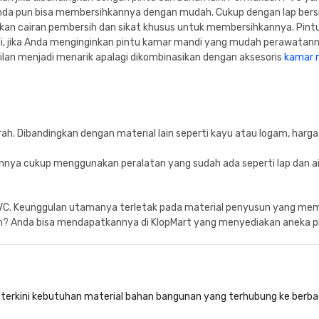
nda pun bisa membersihkannya dengan mudah. Cukup dengan lap bersih 
kan cairan pembersih dan sikat khusus untuk membersihkannya. Pint
, jika Anda menginginkan pintu kamar mandi yang mudah perawatannya
an menjadi menarik apalagi dikombinasikan dengan aksesoris
kamar m
rah. Dibandingkan dengan material lain seperti kayu atau logam, harg
nnya cukup menggunakan peralatan yang sudah ada seperti lap dan ai
VC. Keunggulan utamanya terletak pada material penyusun yang mem
h? Anda bisa mendapatkannya di KlopMart yang menyediakan aneka pi
si terkini kebutuhan material bahan bangunan yang terhubung ke berba