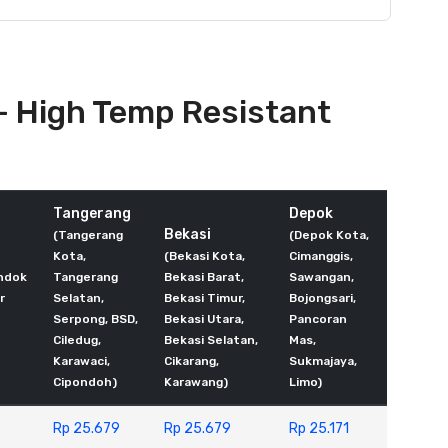
 - High Temp Resistant
Tangerang
Depok
Bekasi
(Tangerang
(Depok Kota,
Kota,
(Bekasi Kota,
Cimanggis,
ndok
Tangerang
Bekasi Barat,
Sawangan,
r
Selatan,
Bekasi Timur,
Bojongsari,
Serpong, BSD,
Bekasi Utara,
Pancoran
Ciledug,
Bekasi Selatan,
Mas,
Karawaci,
Cikarang,
Sukmajaya,
Cipondoh)
Karawang)
Limo)
Rp 25.679
Rp 25.679
Rp 25.171