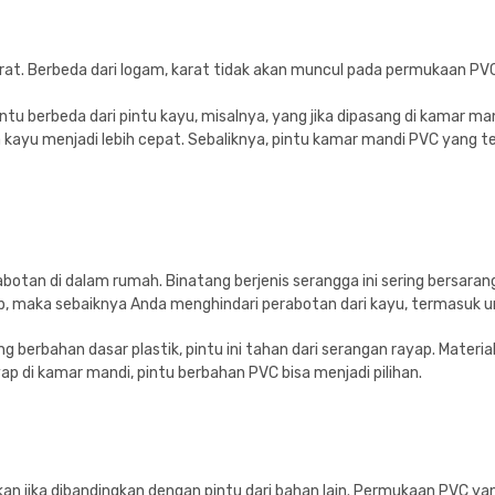
arat. Berbeda dari logam, karat tidak akan muncul pada permukaan PVC
tentu berbeda dari pintu kayu, misalnya, yang jika dipasang di kamar m
ayu menjadi lebih cepat. Sebaliknya, pintu kamar mandi PVC yang ter
botan di dalam rumah. Binatang berjenis serangga ini sering bersa
p, maka sebaiknya Anda menghindari perabotan dari kayu, termasuk u
g berbahan dasar plastik, pintu ini tahan dari serangan rayap. Materia
ap di kamar mandi, pintu berbahan PVC bisa menjadi pilihan.
an jika dibandingkan dengan pintu dari bahan lain. Permukaan PVC yang