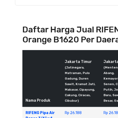
Daftar Harga Jual RIFEN
Orange B1620 Per Daer
Jakarta Timur
Jakart
(Jatinegara,
(Menten
Matraman, Pulo
Abang,
Gadung, Duren
Kemayor
Sawit, Kramat Jati,
Senen, 
Makasar, Cipayung,
Putih, J
Cakung, Ciracas,
Baru, Sa
Nama Produk
Cibubur)
Besar, G
RIFENG Pipa Air
Rp 26.188
Rp 26.1