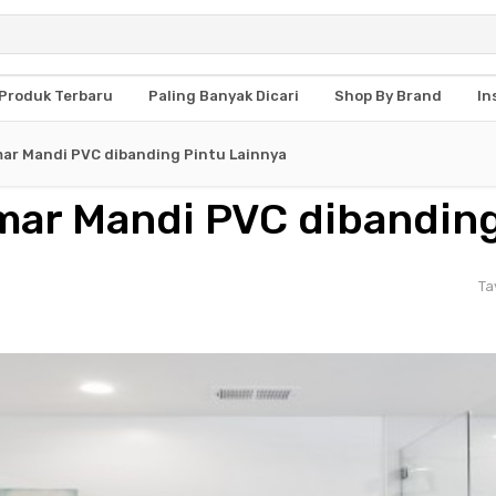
Produk Terbaru
Paling Banyak Dicari
Shop By Brand
In
mar Mandi PVC dibanding Pintu Lainnya
mar Mandi PVC dibanding
Ta