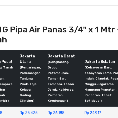
G Pipa Air Panas 3/4" x 1 Mtr
ah
Jakarta
Jakarta Barat
a Pusat
Utara
Jakarta Selatan
(Cengkareng,
g, Tanah
(Penjaringan,
Grogol
(Kebayoran Baru,
Pademangan,
Petamburan,
Kebayoran Lama, Po
an,
Tanjung
Taman Sari,
Indah, Cilandak, Pasa
Cempaka
Priok, Koja,
Tambora, Kebon
Minggu, Jagakarsa,
ohar
Kelapa
Jeruk, Kalideres,
Mampang Prapatan,
wah
Gading,
Palmerah,
Pancoran, Tebet,
ambir)
Cilincing)
Kembangan)
Setiabudi)
88
Rp 25.425
Rp 26.188
Rp 24.917