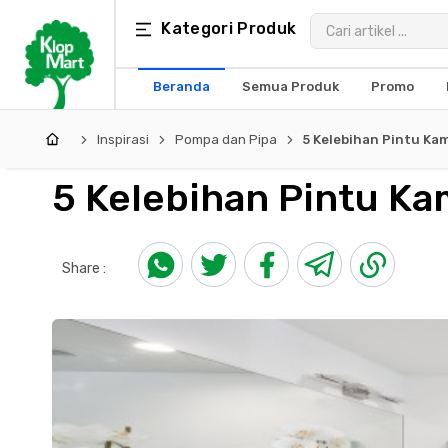
Kategori
Kategori Produk
×
Produk
Beranda
Semua Produk
Promo
Arsitektur
Inspirasi
Pompa dan Pipa
5 Kelebihan Pintu Ka
Struktural
5 Kelebihan Pintu Ka
MEP
Interior
Share :
Landscape