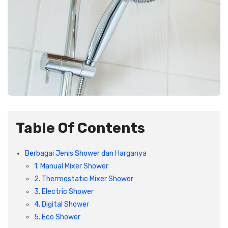
Plafon & Partisi
Material Alam
Sistem Elektrikal
Sanitari & Aksesorisnya
Besi Profil & Plat
Pompa dan Pipa
Aksesoris Dapur
Produk Pracetak
Lampu & Listrik
Peralatan & Perkakas
Besi Profil & Baja
Aksesoris Perabot
Semen & Sejenisnya
Table Of Contents
Scaffolding
Berbagai Jenis Shower dan Harganya
1. Manual Mixer Shower
Konstruksi
2. Thermostatic Mixer Shower
3. Electric Shower
4. Digital Shower
Atap & Lantai
5. Eco Shower