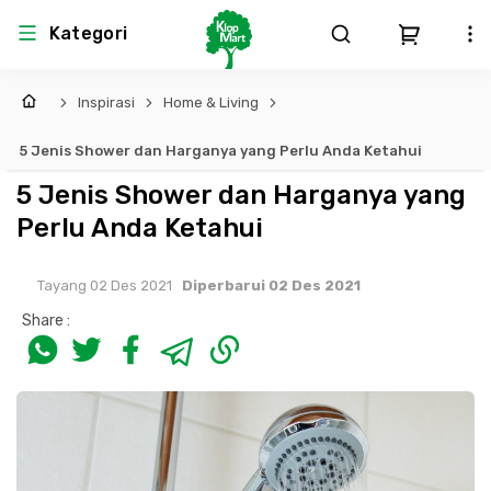
Kategori
Inspirasi
Home & Living
Arsitektur
Struktural
MEP
Interior
Landscape
5 Jenis Shower dan Harganya yang Perlu Anda Ketahui
Atap & Rangka
Produk Teknikal & Kimia
Sistem Pengudaraan
5 Jenis Shower dan Harganya yang
Perlu Anda Ketahui
Lem
Produk K3
Sistem Elektro
Tayang 02 Des 2021
Diperbarui 02 Des 2021
Dinding
Perlengkapan
Sistem Penanggulangan Kebakaran
Share :
Pintu, Jendela & Perlengkapan
Bekisting
Sistem Pemipaan
Cat dan Pelapis Dinding
Besi Beton & Wiremesh
Peralatan Elektronik
Lantai
Beton
Peralatan Utama