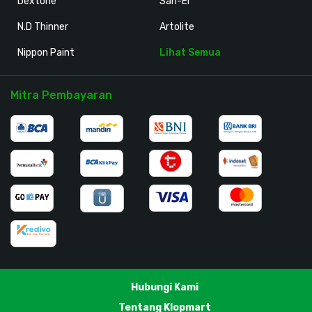
Dextone
San-Ei
N.D Thinner
Artolite
Nippon Paint
Lihat Semua
Mitra Pembayaran
Hubungi Kami
Tentang Klopmart