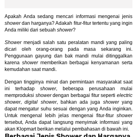
Cat dan Kimia
Apakah Anda sedang mencari informasi mengenai jenis 
Saniter
shower
 dan harganya? Adakah fitur-fitur tertentu yang ingin 
Anda miliki dari sebuah 
shower
?
Shower
 menjadi salah satu peralatan mandi yang paling 
dicari oleh orang-orang pada masa sekarang ini. 
Penggunaan gayung dan bak mandi mulai ditinggalkan 
karena 
shower
 memberikan berbagai kenyamanan serta 
kemudahan saat mandi.
Dengan tingginya minat dan permintaan masyarakat saat 
ini terhadap 
shower
, beberapa perusahaan mulai 
memproduksi 
shower
 dengan berbagai fitur seperti 
electric 
shower
, 
digital shower
, bahkan ada juga 
shower
 yang 
dapat mengatur suhu sesuai dengan yang Anda inginkan. 
Untuk mengenal lebih jelas mengenai fitur-fitur 
shower
tersebut, Anda dapat langsung menyimak informasi yang 
akan Klopmart berikan melalui pembahasan di bawah ini.
Berbagai Jenis Shower dan Harganya