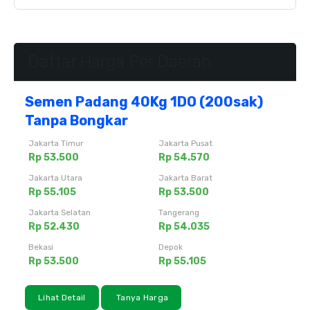
Daftar Harga Per Daerah
Semen Padang 40Kg 1DO (200sak)
Tanpa Bongkar
Jakarta Timur
Jakarta Pusat
Rp 53.500
Rp 54.570
Jakarta Utara
Jakarta Barat
Rp 55.105
Rp 53.500
Jakarta Selatan
Tangerang
Rp 52.430
Rp 54.035
Bekasi
Depok
Rp 53.500
Rp 55.105
Lihat Detail
Tanya Harga