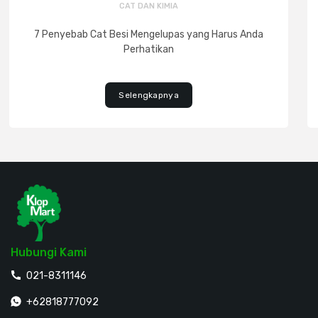
CAT DAN KIMIA
7 Penyebab Cat Besi Mengelupas yang Harus Anda
Perhatikan
Selengkapnya
Hubungi Kami
021-8311146
+62818777092