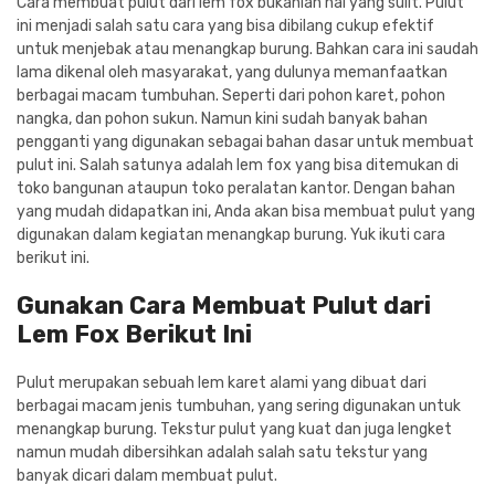
Cara membuat pulut dari lem fox bukanlah hal yang sulit. Pulut
Cat dan Kimia
ini menjadi salah satu cara yang bisa dibilang cukup efektif
untuk menjebak atau menangkap burung. Bahkan cara ini saudah
Saniter
lama dikenal oleh masyarakat, yang dulunya memanfaatkan
berbagai macam tumbuhan. Seperti dari pohon karet, pohon
nangka, dan pohon sukun. Namun kini sudah banyak bahan
pengganti yang digunakan sebagai bahan dasar untuk membuat
pulut ini. Salah satunya adalah lem fox yang bisa ditemukan di
toko bangunan ataupun toko peralatan kantor. Dengan bahan
yang mudah didapatkan ini, Anda akan bisa membuat pulut yang
digunakan dalam kegiatan menangkap burung. Yuk ikuti cara
berikut ini.
Gunakan Cara Membuat Pulut dari
Lem Fox Berikut Ini
Pulut merupakan sebuah lem karet alami yang dibuat dari
berbagai macam jenis tumbuhan, yang sering digunakan untuk
menangkap burung. Tekstur pulut yang kuat dan juga lengket
namun mudah dibersihkan adalah salah satu tekstur yang
banyak dicari dalam membuat pulut.