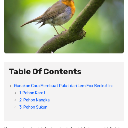
Plafon & Partisi
Material Alam
Sistem Elektrikal
Sanitari & Aksesorisnya
Besi Profil & Plat
Pompa dan Pipa
Aksesoris Dapur
Produk Pracetak
Lampu & Listrik
Peralatan & Perkakas
Besi Profil & Baja
Aksesoris Perabot
Semen & Sejenisnya
Table Of Contents
Scaffolding
Gunakan Cara Membuat Pulut dari Lem Fox Berikut Ini
1. Pohon Karet
Konstruksi
2. Pohon Nangka
3. Pohon Sukun
Atap & Lantai