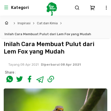
Kategori
Inspirasi
Cat dan Kimia
Arsitektur
Struktural
MEP
Interior
Landscape
Inilah Cara Membuat Pulut dari Lem Fox yang Mudah
Atap & Rangka
Produk Teknikal & Kimia
Sistem Pengudaraan
Inilah Cara Membuat Pulut dari
Lem Fox yang Mudah
Lem
Produk K3
Sistem Elektro
Tayang 08 Apr 2021
Diperbarui 08 Apr 2021
Dinding
Perlengkapan
Sistem Penanggulangan Kebakaran
Share :
Pintu, Jendela & Perlengkapan
Bekisting
Sistem Pemipaan
Cat dan Pelapis Dinding
Besi Beton & Wiremesh
Peralatan Elektronik
Lantai
Beton
Peralatan Utama