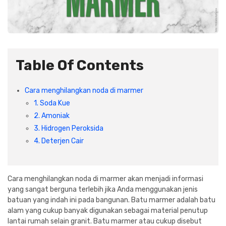
Plafon & Partisi
Material Alam
Sistem Elektrikal
Sanitari & Aksesorisnya
Besi Profil & Plat
Pompa dan Pipa
Table Of Contents
Aksesoris Dapur
Produk Pracetak
Lampu & Listrik
Cara menghilangkan noda di marmer
Peralatan & Perkakas
Besi Profil & Baja
1. Soda Kue
2. Amoniak
Aksesoris Perabot
Semen & Sejenisnya
3. Hidrogen Peroksida
4. Deterjen Cair
Scaffolding
Konstruksi
Cara menghilangkan noda di marmer akan menjadi informasi
yang sangat berguna terlebih jika Anda menggunakan jenis
batuan yang indah ini pada bangunan. Batu marmer adalah batu
Atap & Lantai
alam yang cukup banyak digunakan sebagai material penutup
lantai rumah selain granit. Batu marmer atau cukup disebut