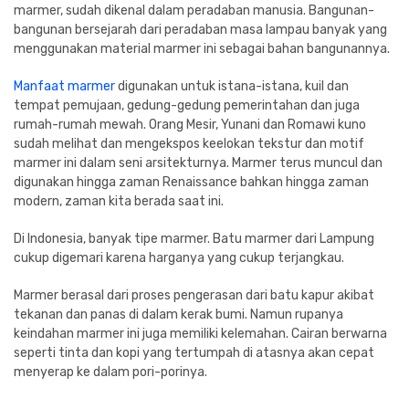
Cat dan Kimia
marmer, sudah dikenal dalam peradaban manusia. Bangunan-
bangunan bersejarah dari peradaban masa lampau banyak yang
menggunakan material marmer ini sebagai bahan bangunannya.
Saniter
Manfaat marmer
digunakan untuk istana-istana, kuil dan
tempat pemujaan, gedung-gedung pemerintahan dan juga
rumah-rumah mewah. Orang Mesir, Yunani dan Romawi kuno
sudah melihat dan mengekspos keelokan tekstur dan motif
marmer ini dalam seni arsitekturnya. Marmer terus muncul dan
digunakan hingga zaman Renaissance bahkan hingga zaman
modern, zaman kita berada saat ini.
Di Indonesia, banyak tipe marmer. Batu marmer dari Lampung
cukup digemari karena harganya yang cukup terjangkau.
Marmer berasal dari proses pengerasan dari batu kapur akibat
tekanan dan panas di dalam kerak bumi. Namun rupanya
keindahan marmer ini juga memiliki kelemahan. Cairan berwarna
seperti tinta dan kopi yang tertumpah di atasnya akan cepat
menyerap ke dalam pori-porinya.