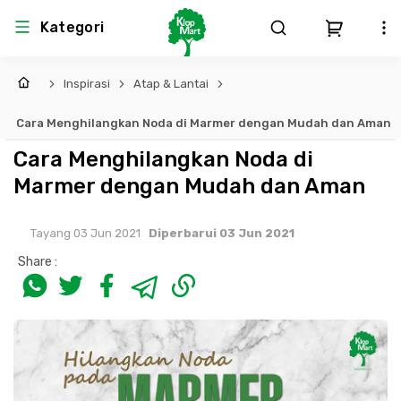
Kategori
Inspirasi
Atap & Lantai
Arsitektur
Struktural
MEP
Interior
Landscape
Cara Menghilangkan Noda di Marmer dengan Mudah dan Aman
Atap & Rangka
Produk Teknikal & Kimia
Sistem Pengudaraan
Cara Menghilangkan Noda di
Marmer dengan Mudah dan Aman
Lem
Produk K3
Sistem Elektro
Tayang 03 Jun 2021
Diperbarui 03 Jun 2021
Dinding
Perlengkapan
Sistem Penanggulangan Kebakaran
Share :
Pintu, Jendela & Perlengkapan
Bekisting
Sistem Pemipaan
Cat dan Pelapis Dinding
Besi Beton & Wiremesh
Peralatan Elektronik
Lantai
Beton
Peralatan Utama