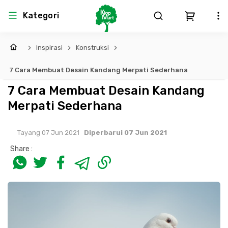
Kategori
Inspirasi
Konstruksi
Arsitektur
Struktural
MEP
Interior
Landscape
7 Cara Membuat Desain Kandang Merpati Sederhana
Atap & Rangka
Produk Teknikal & Kimia
Sistem Pengudaraan
7 Cara Membuat Desain Kandang
Merpati Sederhana
Lem
Produk K3
Sistem Elektro
Tayang 07 Jun 2021
Diperbarui 07 Jun 2021
Dinding
Perlengkapan
Sistem Penanggulangan Kebakaran
Share :
Pintu, Jendela & Perlengkapan
Bekisting
Sistem Pemipaan
Cat dan Pelapis Dinding
Besi Beton & Wiremesh
Peralatan Elektronik
Lantai
Beton
Peralatan Utama