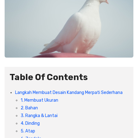
Plafon & Partisi
Material Alam
Sistem Elektrikal
Sanitari & Aksesorisnya
Besi Profil & Plat
Pompa dan Pipa
Aksesoris Dapur
Produk Pracetak
Lampu & Listrik
Peralatan & Perkakas
Besi Profil & Baja
Aksesoris Perabot
Semen & Sejenisnya
Table Of Contents
Scaffolding
Langkah Membuat Desain Kandang Merpati Sederhana
1. Membuat Ukuran
Konstruksi
2. Bahan
3. Rangka & Lantai
4. Dinding
Atap & Lantai
5. Atap