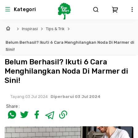
Kategori
Inspirasi
Tips & Trik
Arsitektur
Struktural
MEP
Interior
Landscape
Belum Berhasil? Ikuti 6 Cara Menghilangkan Noda Di Marmer di
Atap & Rangka
Produk Teknikal & Kimia
Sistem Pengudaraan
Sini!
Belum Berhasil? Ikuti 6 Cara
Lem
Produk K3
Sistem Elektro
Menghilangkan Noda Di Marmer di
Sini!
Dinding
Perlengkapan
Sistem Penanggulangan Kebakaran
Tayang 03 Jul 2024
Diperbarui 03 Jul 2024
Pintu, Jendela & Perlengkapan
Bekisting
Sistem Pemipaan
Share :
Cat dan Pelapis Dinding
Besi Beton & Wiremesh
Peralatan Elektronik
Lantai
Beton
Peralatan Utama