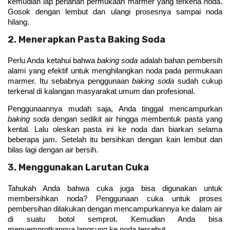
kemudian lap perlahan permukaan marmer yang terkena noda. 
Gosok dengan lembut dan ulangi prosesnya sampai noda 
hilang. 
2. Menerapkan Pasta Baking Soda
Perlu Anda ketahui bahwa 
baking soda
 adalah bahan pembersih 
alami yang efektif untuk menghilangkan noda pada permukaan 
marmer. Itu sebabnya penggunaan 
baking soda
 sudah cukup 
terkenal di kalangan masyarakat umum dan profesional. 
Penggunaannya mudah saja, Anda tinggal mencampurkan 
baking soda
 dengan sedikit air hingga membentuk pasta yang 
kental. Lalu oleskan pasta ini ke noda dan biarkan selama 
beberapa jam. Setelah itu bersihkan dengan kain lembut dan 
bilas lagi dengan air bersih. 
3. Menggunakan Larutan Cuka
Tahukah Anda bahwa cuka juga bisa digunakan untuk 
membersihkan noda? Penggunaan cuka untuk proses 
pembersihan dilakukan dengan mencampurkannya ke dalam air 
di suatu botol semprot. Kemudian Anda bisa 
menyemprotkannya langsung ke noda tersebut. 