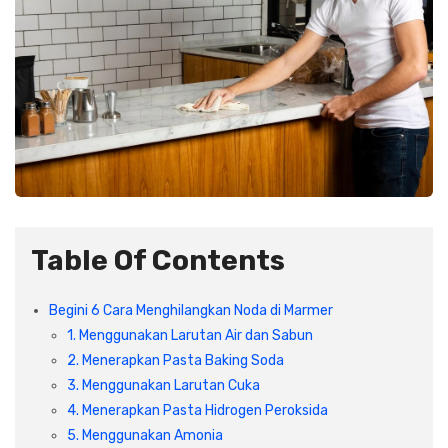
Plafon & Partisi
Material Alam
Sistem Elektrikal
Sanitari & Aksesorisnya
Besi Profil & Plat
Pompa dan Pipa
Aksesoris Dapur
Produk Pracetak
Lampu & Listrik
Peralatan & Perkakas
Besi Profil & Baja
Aksesoris Perabot
Semen & Sejenisnya
Table Of Contents
Scaffolding
Begini 6 Cara Menghilangkan Noda di Marmer
1. Menggunakan Larutan Air dan Sabun
Konstruksi
2. Menerapkan Pasta Baking Soda
3. Menggunakan Larutan Cuka
Atap & Lantai
4. Menerapkan Pasta Hidrogen Peroksida
5. Menggunakan Amonia