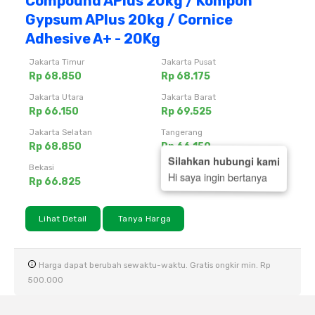
Compound APlus 20kg / Kompon
Gypsum APlus 20kg / Cornice
Adhesive A+ - 20Kg
Jakarta Timur
Jakarta Pusat
Rp 68.850
Rp 68.175
Jakarta Utara
Jakarta Barat
Rp 66.150
Rp 69.525
Jakarta Selatan
Tangerang
Rp 68.850
Rp 66.150
Silahkan hubungi kami
Bekasi
Depok
Hi saya ingin bertanya
Rp 66.825
Rp 66.825
Lihat Detail
Tanya Harga
Harga dapat berubah sewaktu-waktu. Gratis ongkir min. Rp
500.000