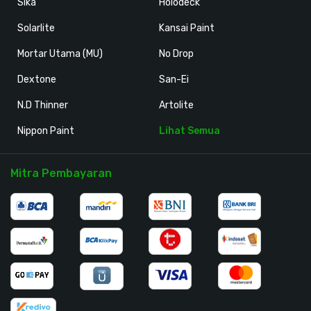
Sika
Holodeck
Solarlite
Kansai Paint
Mortar Utama (MU)
No Drop
Dextone
San-Ei
N.D Thinner
Artolite
Nippon Paint
Lihat Semua
Mitra Pembayaran