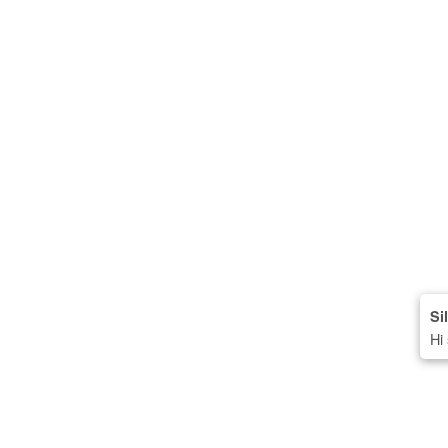
Si
Hi