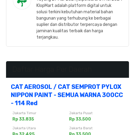
KlopMart adalah platform digital untuk
solusi terkini kebutuhan material bahan
bangunan yang terhubung ke berbagai
suplier dan distributor terpercaya dengan
jaminan kualitas terbaik dan harga
terjangkau.
Daftar Harga Per Daerah
CAT AEROSOL / CAT SEMPROT PYLOX
NIPPON PAINT - SEMUA WARNA 300CC
- 114 Red
Jakarta Timur
Jakarta Pusat
Rp 33.835
Rp 33.500
Jakarta Utara
Jakarta Barat
Rp 32.495
Rp 33.500