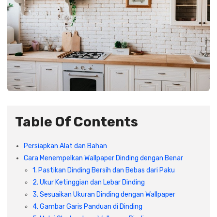
Plafon & Partisi
Material Alam
Sistem Elektrikal
Sanitari & Aksesorisnya
Besi Profil & Plat
Pompa dan Pipa
Aksesoris Dapur
Produk Pracetak
Lampu & Listrik
Peralatan & Perkakas
Besi Profil & Baja
Aksesoris Perabot
Semen & Sejenisnya
Table Of Contents
Scaffolding
Persiapkan Alat dan Bahan
Cara Menempelkan Wallpaper Dinding dengan Benar
Konstruksi
1. Pastikan Dinding Bersih dan Bebas dari Paku
2. Ukur Ketinggian dan Lebar Dinding
3. Sesuaikan Ukuran Dinding dengan Wallpaper
Atap & Lantai
4. Gambar Garis Panduan di Dinding