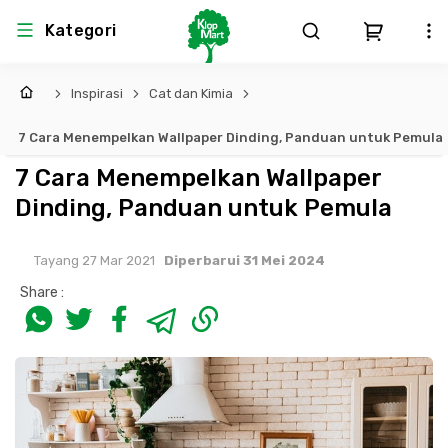
Kategori
Inspirasi
Cat dan Kimia
Arsitektur
Struktural
MEP
Interior
Landscape
7 Cara Menempelkan Wallpaper Dinding, Panduan untuk Pemula
Atap & Rangka
Produk Teknikal & Kimia
Sistem Pengudaraan
7 Cara Menempelkan Wallpaper
Dinding, Panduan untuk Pemula
Lem
Produk K3
Sistem Elektro
Tayang 27 Mar 2021
Diperbarui 31 Mei 2024
Dinding
Perlengkapan
Sistem Penanggulangan Kebakaran
Share :
Pintu, Jendela & Perlengkapan
Bekisting
Sistem Pemipaan
Cat dan Pelapis Dinding
Besi Beton & Wiremesh
Peralatan Elektronik
Lantai
Beton
Peralatan Utama