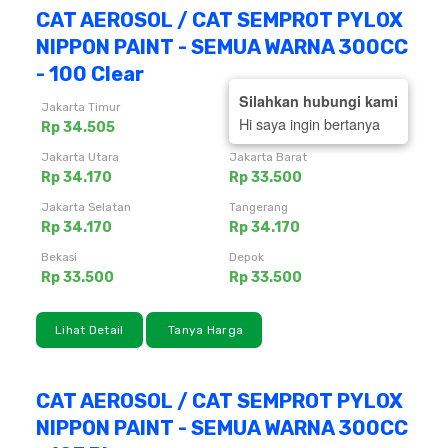
CAT AEROSOL / CAT SEMPROT PYLOX
NIPPON PAINT - SEMUA WARNA 300CC
- 100 Clear
Silahkan hubungi kami
Jakarta Timur
Jakarta Pusat
Hi saya ingin bertanya
Rp 34.505
Rp 32.495
Jakarta Utara
Jakarta Barat
Rp 34.170
Rp 33.500
Jakarta Selatan
Tangerang
Rp 34.170
Rp 34.170
Bekasi
Depok
Rp 33.500
Rp 33.500
Lihat Detail
Tanya Harga
CAT AEROSOL / CAT SEMPROT PYLOX
NIPPON PAINT - SEMUA WARNA 300CC